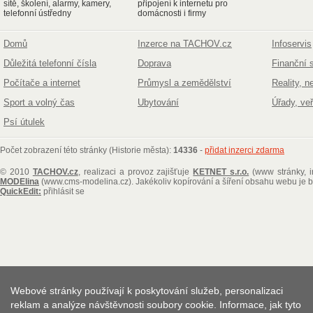
sítě, školení, alarmy, kamery,
připojení k internetu pro
telefonní ústředny
domácnosti i firmy
Domů
Inzerce na TACHOV.cz
Infoservis
Důležitá telefonní čísla
Doprava
Finanční 
Počítače a internet
Průmysl a zemědělství
Reality, n
Sport a volný čas
Ubytování
Úřady, ve
Psí útulek
Počet zobrazení této stránky (Historie města):
14336
-
přidat inzerci zdarma
© 2010
TACHOV.cz
, realizaci a provoz zajišťuje
KETNET s.r.o.
(www stránky, i
MODElina
(www.cms-modelina.cz)
. Jakékoliv kopírování a šíření obsahu webu je
QuickEdit:
přihlásit se
Webové stránky používají k poskytování služeb, personalizaci
reklam a analýze návštěvnosti soubory cookie. Informace, jak tyto