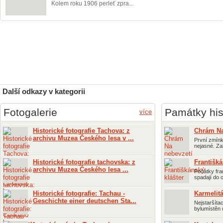
Kolem roku 1906 perleť zpra...
Další odkazy v kategorii
Fotogalerie
Památky his
více
Historické fotografie Tachova: z
Chrám Na
archivu Muzea Českého lesa v ...
První zmínk
nejasné. Zal
Historické fotografie tachovska: z
Františká
archivu Muzea Českého lesa ...
Počátky fra
spadají do o
Historické fotografie: Tachau -
Karmelitá
Geschichte einer deutschen Sta...
Nejstaršíta
bylumístěn 