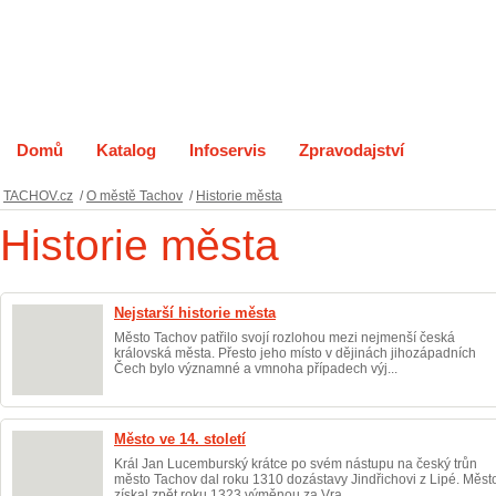
Domů
Katalog
Infoservis
Zpravodajství
O měst
TACHOV.cz
/
O městě Tachov
/
Historie města
Historie města
Nejstarší historie města
Město Tachov patřilo svojí rozlohou mezi nejmenší česká
královská města. Přesto jeho místo v dějinách jihozápadních
Čech bylo významné a vmnoha případech výj...
Město ve 14. století
Král Jan Lucemburský krátce po svém nástupu na český trůn
město Tachov dal roku 1310 dozástavy Jindřichovi z Lipé. Měst
získal zpět roku 1323 výměnou za Vra...