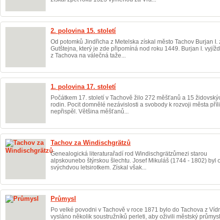
2. polovina 15. století
Od potomků Jindřicha z Metelska získal město Tachov Burjan I. 
Gutštejna, který je zde připomíná nod roku 1449. Burjan I. vyjížd
z Tachova na válečná taže...
1. polovina 17. století
Počátkem 17. století v Tachově žilo 272 měšťanů a 15 židovský
rodin. Pocit domnělé nezávislosti a svobody k rozvoji města příl
nepřispěl. Většina měšťanů...
Tachov za Windischgrätzů
Genealogická literaturařadí rod Windischgrätzůmezi starou
alpskounebo štýrskou šlechtu. Josef Mikuláš (1744 - 1802) byl 
svýchdvou letsirotkem. Získal však...
Průmysl
Po velké povodni v Tachově v roce 1871 bylo do Tachova z Víd
vysláno několik soustružníků perleti, aby oživili městský průmysl