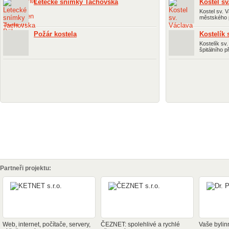
Letecké snímky Tachovska
Kostel sv
Kostel sv. 
městského p
Požár kostela
Kostelík 
Kostelík sv
špitálního p
Partneři projektu:
Web, internet, počítače, servery,
ČEZNET: spolehlivé a rychlé
Vaše bylin