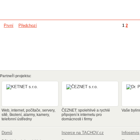
První
Předchozí
1
2
Partneři projektu:
Web, internet, počítače, servery,
ČEZNET: spolehlivé a rychlé
Vaše bylin
sítě, školení, alarmy, kamery,
připojení k internetu pro
telefonní ústředny
domácnosti i firmy
Domů
Inzerce na TACHOV.cz
Infoservis