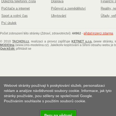
Důležitá telefonní čísla
Doprava
Finanční 
Počítače a internet
Průmysl a zemědělství
Reality, n
Sport a volný čas
Ubytování
Úřady, ve
Psí útulek
Počet zobrazení této stránky (Zdraví, zdravotnictví):
44962
-
přidat inzerci zdarma
© 2010
TACHOV.cz
, realizaci a provoz zajišťuje
KETNET s.r.o.
(www stránky, i
MODElina
(www.cms-modelina.cz)
. Jakékoliv kopírování a šíření obsahu webu je
QuickEdit:
přihlásit se
Webové stránky používají k poskytování služeb, personalizaci
reklam a analýze návštěvnosti soubory cookie. Informace, jak tyto
stránky používáte, jsou sdíleny se společností Google.
Používáním souhlasíte s použitím souborů cookie.
Beru na vědomí