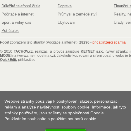
Důležitá telefonní čísla
Doprava
Finanční 
Počítače a internet
Průmysl a zemědělství
Reality, n
Sport a volný čas
Ubytování
Úřady, ve
Psí útulek
Počet zobrazení této stránky (Počítače a internet):
28290
-
přidat inzerci zdarma
© 2010
TACHOV.cz
, realizaci a provoz zajišťuje
KETNET s.r.o.
(www stránky, i
MODElina
(www.cms-modelina.cz)
. Jakékoliv kopírování a šíření obsahu webu je
QuickEdit:
přihlásit se
Webové stránky používají k poskytování služeb, personalizaci
reklam a analýze návštěvnosti soubory cookie. Informace, jak tyto
stránky používáte, jsou sdíleny se společností Google.
Používáním souhlasíte s použitím souborů cookie.