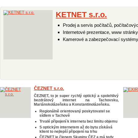
KETNET s.r.o.
Prodej a servis počítačů, počítačovýc
Internetové prezentace, www stránky
Kamerové a zabezpečovací systém
ČEZNET s.r.o.
ČEZNET, to je super rychlý optický a spolehlivý
bezdrátový internet na Tachovsku,
Mariánskolázeňsku a Konstantinolázeňsku.
Regionálně orientovaný poskytovatel se
sídlem v Tachově
Trvalé připojení k internetu bez limitu objemu
S optickým internetem až do bytu získává
klient to nejlepší připojení na trhu
ČEZNET je členem Skupiny ČEZ a má tedy