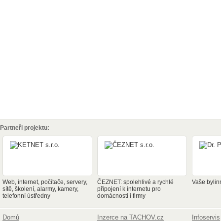
Partneři projektu:
Web, internet, počítače, servery,
ČEZNET: spolehlivé a rychlé
Vaše bylin
sítě, školení, alarmy, kamery,
připojení k internetu pro
telefonní ústředny
domácnosti i firmy
Domů
Inzerce na TACHOV.cz
Infoservis