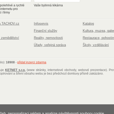
olehlivé a rychlé
Vaše bylinná lékárna
 internetu pro
 i firmy
na TACHOV.cz
Infoservis
Katalog
Finanční služby
Kultura, muzea, galer
 zemědělství
Reality, nemovitosti
Restaurace, pohostin
Úřady, veřejná správa
Školy, vzdělávání
ilo):
18908
-
přidat inzerci zdarma
ťuje
KETNET s.r.o.
(www stránky, internetové obchody, webové prezentace)
. Pr
kopírování a šíření obsahu webu je bez předchozí domluvy přísně zakázáno.
žeb, personalizaci reklam a analýze návštěvnosti soubory cookie.