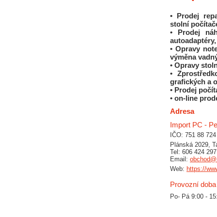
• Prodej rep
stolní počítač
• Prodej náh
autoadaptéry, 
• Opravy note
výměna vadný
• Opravy stol
• Zprostředk
grafických a 
• Prodej počít
• on-line pro
Adresa
Import PC - Pet
IČO:
751 88 724
Plánská 2029, T
Tel: 606 424 297
Email:
obchod@i
Web:
https://ww
Provozní doba
Po- Pá 9:00 - 15