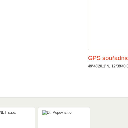
GPS souřadni
49°48'20.1"N, 12°38'40.