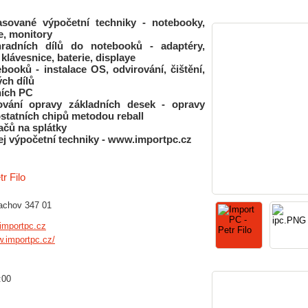
asované výpočetní techniky - notebooky,
e, monitory
radních dílů do notebooků - adaptéry,
klávesnice, baterie, displaye
booků - instalace OS, odvirování, čištění,
ch dílů
ních PC
ování opravy základních desek - opravy
ostatních chipů metodou reball
ačů na splátky
dej výpočetní techniky - www.importpc.cz
r Filo
achov 347 01
mportpc.cz
w.importpc.cz/
:00