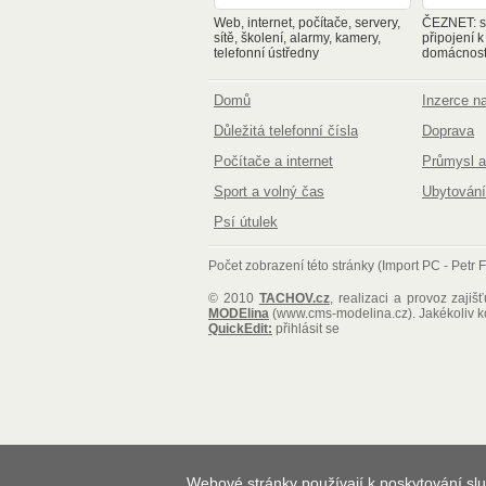
Web, internet, počítače, servery,
ČEZNET: sp
sítě, školení, alarmy, kamery,
připojení k
telefonní ústředny
domácnosti
Domů
Inzerce 
Důležitá telefonní čísla
Doprava
Počítače a internet
Průmysl a
Sport a volný čas
Ubytování
Psí útulek
Počet zobrazení této stránky (Import PC - Petr F
© 2010
TACHOV.cz
, realizaci a provoz zajiš
MODElina
(www.cms-modelina.cz)
. Jakékoliv 
QuickEdit:
přihlásit se
Webové stránky používají k poskytování slu