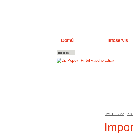
Domů
Katalog
Infoservis
Inzerce
TACHOV.cz
/
Kat
Impor