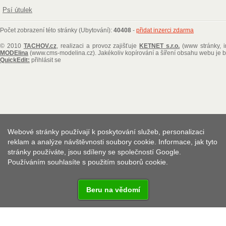
Psí útulek
Počet zobrazení této stránky (Ubytování):
40408
-
přidat inzerci zdarma
© 2010
TACHOV.cz
, realizaci a provoz zajišťuje
KETNET s.r.o.
(www stránky, i
MODElina
(www.cms-modelina.cz)
. Jakékoliv kopírování a šíření obsahu webu je
QuickEdit:
přihlásit se
Webové stránky používají k poskytování služeb, personalizaci
reklam a analýze návštěvnosti soubory cookie. Informace, jak tyto
stránky používáte, jsou sdíleny se společností Google.
Používáním souhlasíte s použitím souborů cookie.
Beru na vědomí