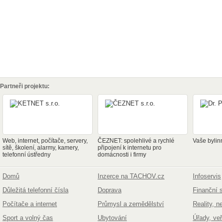
Partneři projektu:
Web, internet, počítače, servery,
ČEZNET: spolehlivé a rychlé
Vaše bylin
sítě, školení, alarmy, kamery,
připojení k internetu pro
telefonní ústředny
domácnosti i firmy
Domů
Inzerce na TACHOV.cz
Infoservis
Důležitá telefonní čísla
Doprava
Finanční 
Počítače a internet
Průmysl a zemědělství
Reality, n
Sport a volný čas
Ubytování
Úřady, ve