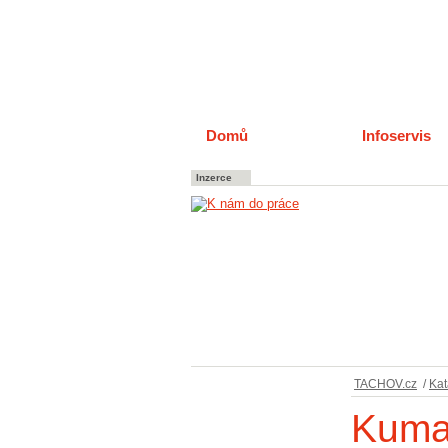
Domů
Katalog
Infoservis
Inzerce
TACHOV.cz
/
Kat
Kuma 