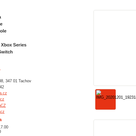
a
re
ole
 Xbox Series
Switch
.
8, 347 01 Tachov
942
a.cz
cz
aCZ
cz
a
-17.00
0