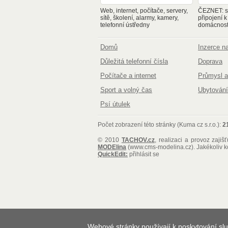
Web, internet, počítače, servery,
ČEZNET: sp
sítě, školení, alarmy, kamery,
připojení k
telefonní ústředny
domácnosti
Domů
Inzerce 
Důležitá telefonní čísla
Doprava
Počítače a internet
Průmysl a
Sport a volný čas
Ubytování
Psí útulek
Počet zobrazení této stránky (Kuma cz s.r.o.):
2
© 2010
TACHOV.cz
, realizaci a provoz zajiš
MODElina
(www.cms-modelina.cz)
. Jakékoliv 
QuickEdit:
přihlásit se
Webové stránky používají k poskytování slu