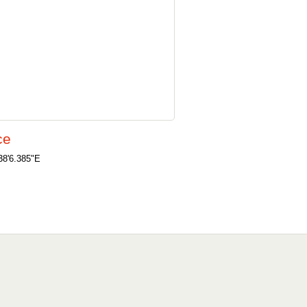
ce
38'6.385"E