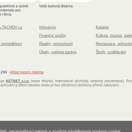
olehlivé a rychlé
Vaše bylinná lékárna
 internetu pro
 i firmy
na TACHOV.cz
Infoservis
Katalog
Finanční služby
Kultura, muzea, galer
 zemědělství
Reality, nemovitosti
Restaurace, pohostin
Úřady, veřejná správa
Školy, vzdělávání
1294
-
přidat inzerci zdarma
ťuje
KETNET s.r.o.
(www stránky, internetové obchody, webové prezentace)
. Pr
kopírování a šíření obsahu webu je bez předchozí domluvy přísně zakázáno.
žeb, personalizaci reklam a analýze návštěvnosti soubory cookie.