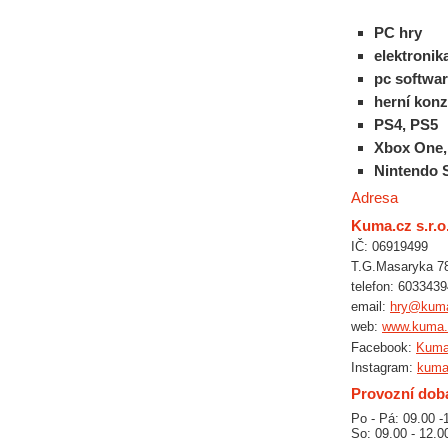
PC hry
elektronik
pc softwa
herní konz
PS4, PS5
Xbox One,
Nintendo 
Adresa
Kuma.cz s.r.o
IČ: 06919499
T.G.Masaryka 78
telefon: 603343
email:
hry@kum
web:
www.kuma.
Facebook:
Kum
Instagram:
kuma
Provozní dob
Po - Pá: 09.00 
So: 09.00 - 12.0