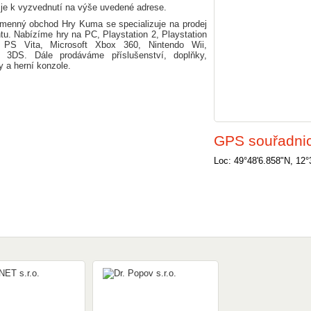
 je k vyzvednutí na výše uvedené adrese.
amenný obchod Hry Kuma se specializuje na prodej
tu. Nabízíme hry na PC, Playstation 2, Playstation
PS Vita, Microsoft Xbox 360, Nintendo Wii,
 3DS. Dále prodáváme příslušenství, doplňky,
y a herní konzole.
GPS souřadni
Loc: 49°48'6.858"N, 12°