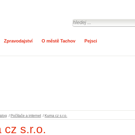
Zpravodajství
O městě Tachov
Pejsci
alog
/
Počítače a internet
/
Kuma cz s.r.o.
cz s.r.o.