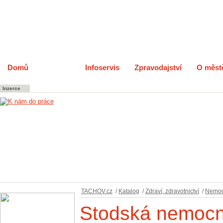
Domů
Katalog
Infoservis
Zpravodajství
O měst
Inzerce
TACHOV.cz
/
Katalog
/
Zdraví, zdravotnictví
/
Nemocn
Stodská nemocni