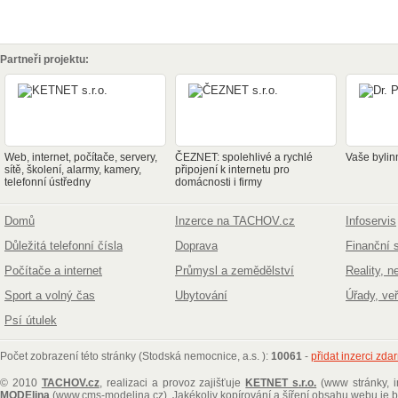
Partneři projektu:
Web, internet, počítače, servery,
ČEZNET: spolehlivé a rychlé
Vaše bylin
sítě, školení, alarmy, kamery,
připojení k internetu pro
telefonní ústředny
domácnosti i firmy
Domů
Inzerce na TACHOV.cz
Infoservis
Důležitá telefonní čísla
Doprava
Finanční 
Počítače a internet
Průmysl a zemědělství
Reality, n
Sport a volný čas
Ubytování
Úřady, ve
Psí útulek
Počet zobrazení této stránky (Stodská nemocnice, a.s. ):
10061
-
přidat inzerci zda
© 2010
TACHOV.cz
, realizaci a provoz zajišťuje
KETNET s.r.o.
(www stránky, i
MODElina
(www.cms-modelina.cz)
. Jakékoliv kopírování a šíření obsahu webu je