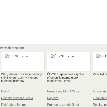
Partneři projektu:
Web, internet, počítače, servery,
ČEZNET: spolehlivé a rychlé
Vaše bylin
sítě, školení, alarmy, kamery,
připojení k internetu pro
telefonní ústředny
domácnosti i firmy
Domů
Inzerce na TACHOV.cz
Infoservis
Důležitá telefonní čísla
Doprava
Finanční 
Počítače a internet
Průmysl a zemědělství
Reality, n