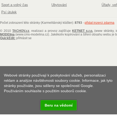
Sport a volný čas
Ubytování
Úřady, ve
Psí útulek
Počet zobrazení této stránky (Karmelitánský klášter):
8793
-
přidat inzerci zdarma
© 2010
TACHOV.cz
, realizaci a provoz zajišťuje
KETNET s.r.o.
(www stránky, i
MODElina
(www.cms-modelina.cz)
. Jakékoliv kopírování a šíření obsahu webu je
QuickEdit:
přihlásit se
Webové stránky používají k poskytování služeb, personalizaci
reklam a analýze návštěvnosti soubory cookie. Informace, jak tyto
stránky používáte, jsou sdíleny se společností Google.
Používáním souhlasíte s použitím souborů cookie.
Beru na vědomí