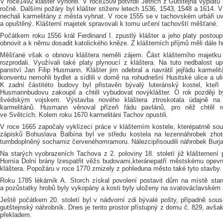
V roce1492 klášter vyhořel. V roce1509 potvrdil Jetřich z Gutštejna výplatu 
ročně. Dalšími požáry byl klášter stiženv letech 1536, 1543, 1548 a 1614.
nechali karmelitány z města vyhnat. V roce 1555 se v tachovském urbáři uvá
a opuštěný. Klášterní majetek spravovali k tomu určení tachovští měšťané.
Počátkem roku 1556 král Ferdinand I. zpustlý klášter a jeho platy postoup
obnovit a k němu dosadit katolického kněze. Z klášterních příjmů měli dále hr
Měšťané však o obnovu kláštera neměli zájem. Část klášterního majetku s
rozprodali. Využívali také platy plynoucí z kláštera. Na tuto nedbalost u
panství Jan Filip Husmann. Klášter jim odebral a navrátil jejřádu karmeli
konventu nemohli bydlet a sídlili v domě na rohudnešní Husitské ulice a u
K zadní částitéto budovy byl přistavěn bývalý luteránský kostel, kteří
Husmannbudovu zakoupil a chtěl vybudovat novýklášter. O rok později by
švédským vojskem. Výstavba nového kláštera ztroskotala údajně na 
karmelitánů. Husmann věnoval přízeň řádu pavlánů, pro něž chtěl ro
ve Světcích. Kolem roku 1670 karmelitáni Tachov opustili.
V roce 1665 započaly vyklízecí práce v klášterním kostele, kterépatrně so
zápisků Bohuslava Balbína byl ve středu kostela na lezennáhrobek zho
tumbdoplněný sochamiz červenéhomramoru. Nálezcipřisoudili náhrobek Burjan
Na starých vyobrazeních Tachova z 2. poloviny 18. století již klášternení
Hornía Dolní brány lzespatřit věžs budovami,kteránepatří městskému opevně
kláštera. Popožáru v roce 1770 zmizely z pohleduna město také tyto stavby.
Roku 1785 lékárník A. Storch získal povolení postavit dům na místě star
a pozůstatky hrobů byly vykopány a kosti byly uloženy na svatováclavském 
Ještě počátkem 20. století byl v nádvorní zdi bývalé pošty, případně sou
gutštejnský náhrobník. Dnes je tento prostor přístupný z domu č. 829, avš
překladem.