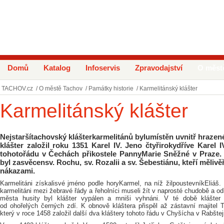
Domů
Katalog
Infoservis
Zpravodajství
O měst
TACHOV.cz
/
O městě Tachov
/
Památky historie
/
Karmelitánský klášter
Karmelitánský klášter
Nejstaršítachovský klášterkarmelitánů bylumístěn uvnitř hrazen
klášter založil roku 1351 Karel IV. Jeno čtyřirokydříve Karel IV
tohotořádu v Čechách přikostele PannyMarie Sněžné v Praze. 
byl zasvěcensv. Rochu, sv. Rozalii a sv. Šebestiánu, kteří měliv
nákazami.
Karmelitáni získalisvé jméno podle horyKarmel, na níž žilpoustevníkEliáš. S
karmelitáni mezi žebravé řády a řeholníci museli žít v naprosté chudobě a od
města husity byl klášter vypálen a mniši vyhnáni. V té době klášter 
od ohořelých černých zdí. K obnově kláštera přispěl až zástavní majitel T
který v roce 1458 založil další dva kláštery tohoto řádu v Chyšícha v Rabštej