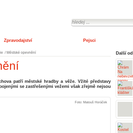
Zpravodajství
O městě Tachov
Pejsci
ie
/
Městské opevnění
Další od
nění
va patří městské hradby a věže. Vžité představy
pojenými se zastřešenými vežemi však zřejmě nejsou
Foto: Matouš Horáček