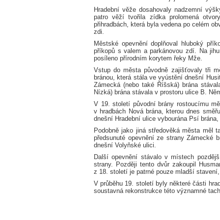
Hradební věže dosahovaly nadzemní výšk
patro věží tvořila zídka prolomená otvor
přihradbách, která byla vedena po celém ob
zdi.
Městské opevnění doplňoval hluboký přík
příkopů s valem a parkánovou zdí. Na ji
posíleno přírodním korytem řeky Mže.
Vstup do města původně zajišťovaly tři 
bránou, která stála ve vyústění dnešní Husi
Zámecká (nebo také Říšská) brána stával
Nízká) brána stávala v prostoru ulice B. N
V 19. století původní brány rostoucímu m
v hradbách Nová brána, kterou dnes směřu
dnešní Hradební ulice vybourána Psí brána,
Podobně jako jiná středověká města měl 
předsunuté opevnění ze strany Zámecké b
dnešní Volyňské ulici.
Další opevnění stávalo v místech pozdější
strany. Později tento dvůr zakoupil Husm
z 18. století je patrné pouze mladší stavení
V průběhu 19. století byly některé části hra
soustavná rekonstrukce této významné tac