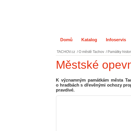
Domů
Katalog
Infoservis
TACHOV.cz
/
O městě Tachov
/
Památky histor
Městské opev
K významným památkám města Tacho
o hradbách s dřevěnými ochozy pro
pravdivé.