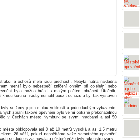
strukcí a ochozů měla řadu předností. Nebyla nutná nákladná
hem menší bylo nebezpečí zničení ohněm při obléhání nebo
evnění bylo možno bránit s malým počtem obránců. Útočník,
 šikmou korunu hradby nemohl použít ochozu a byl tak vystaven
byly sníženy jejich malou velikostí a jednoduchým vybavením
lných zbraní takové opevnění bylo velmi obtížně překonatelnou
ělo v Čechách město Nymburk se svými hradbami a asi 50
o města obklopovala asi 8 až 10 metrů vysoká a asi 1,5 metru
 celkem 26 věží, pokud nepočítáme veže samotného opevnění
h částí se dodnes zachovala a některé věže byly rekonstruovány.