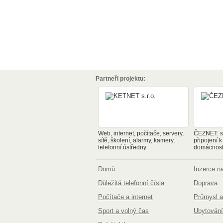
Partneři projektu:
Web, internet, počítače, servery,
ČEZNET: sp
sítě, školení, alarmy, kamery,
připojení k
telefonní ústředny
domácnosti
Domů
Inzerce 
Důležitá telefonní čísla
Doprava
Počítače a internet
Průmysl a
Sport a volný čas
Ubytování