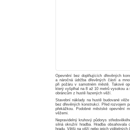
Opevnění bez doplňujících dřevěných kon
a náročná údržba dřevěných částí a mno
při požáru v samotném městě. Takové op
který vyšplhal na 8 až 10 metrů vysokou a
obráncům z hustě řazených věží.
Stavební náklady na hustě budované věže 
bez dřevěných konstrukcí. Před rozvojem pa
překážkou. Podobné městské opevnění m
věžemi.
Nepravidelný kruhový půdorys středověkéh
silná okružní hradba. Hradba obsahovala
hradu. Větši na věží nebo jejich viditelnýc