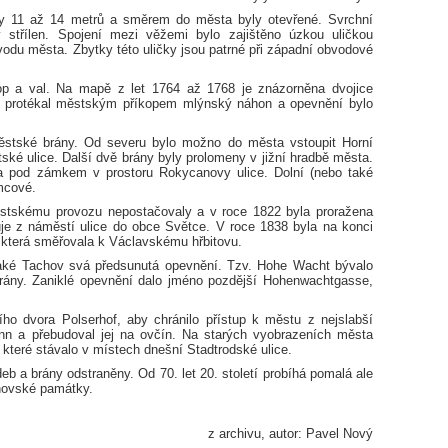
y 11 až 14 metrů a směrem do města byly otevřené. Svrchní
y střílen. Spojení mezi věžemi bylo zajištěno úzkou uličkou
vodu města. Zbytky této uličky jsou patrné při západní obvodové
op a val. Na mapě z let 1764 až 1768 je znázorněna dvojice
hu protékal městským příkopem mlýnský náhon a opevnění bylo
městské brány. Od severu bylo možno do města vstoupit Horní
tské ulice. Další dvě brány byly prolomeny v jižní hradbě města.
a pod zámkem v prostoru Rokycanovy ulice. Dolní (nebo také
ěmcové.
ěstskému provozu nepostačovaly a v roce 1822 byla proražena
je z náměstí ulice do obce Světce. V roce 1838 byla na konci
 která směřovala k Václavskému hřbitovu.
také Tachov svá předsunutá opevnění. Tzv. Hohe Wacht bývalo
rány. Zaniklé opevnění dalo jméno pozdější Hohenwachtgasse,
ho dvora Polserhof, aby chránilo přístup k městu z nejslabší
ann a přebudoval jej na ovčín. Na starých vyobrazeních města
, které stávalo v místech dnešní Stadtrodské ulice.
deb a brány odstraněny. Od 70. let 20. století probíhá pomalá ale
hovské památky.
z archivu, autor: Pavel Nový