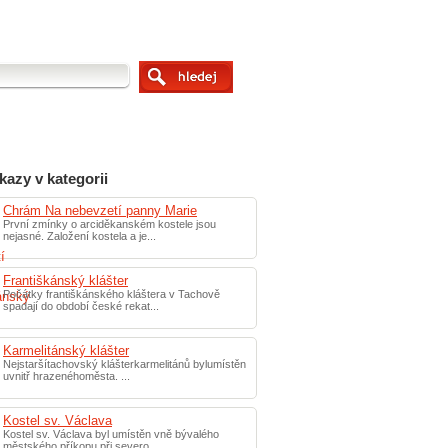
kazy v kategorii
Chrám Na nebevzetí panny Marie
První zmínky o arciděkanském kostele jsou
nejasné. Založení kostela a je...
Františkánský klášter
Počátky františkánského kláštera v Tachově
spadají do období české rekat...
Karmelitánský klášter
Nejstaršítachovský klášterkarmelitánů bylumístěn
uvnitř hrazenéhoměsta. ...
Kostel sv. Václava
Kostel sv. Václava byl umístěn vně bývalého
městského příkopu při severo...