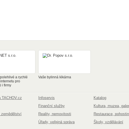
olehlivé a rychlé
Vaše bylinná lékárna
 internetu pro
 i firmy
na TACHOV.cz
Infoservis
Katalog
Finanční služby
Kultura, muzea, galer
 zemědělství
Reality, nemovitosti
Restaurace, pohostin
Úřady, veřejná správa
Školy, vzdělávání