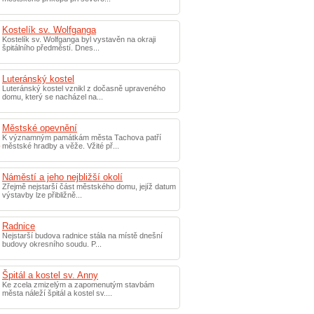
Kostelík sv. Wolfganga
Kostelík sv. Wolfganga byl vystavěn na okraji
špitálního předměstí. Dnes...
Luteránský kostel
Luteránský kostel vznikl z dočasně upraveného
domu, který se nacházel na...
Městské opevnění
K významným památkám města Tachova patří
městské hradby a věže. Vžité př...
Náměstí a jeho nejbližší okolí
Zřejmě nejstarší část městského domu, jejíž datum
výstavby lze přibližně...
Radnice
Nejstarší budova radnice stála na místě dnešní
budovy okresního soudu. P...
Špitál a kostel sv. Anny
Ke zcela zmizelým a zapomenutým stavbám
města náleží špitál a kostel sv....