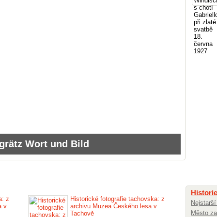
hgrätz Wort und Bild
Histori
a: z
Historické fotografie tachovska: z
Nejstarší
a v
archivu Muzea Českého lesa v
Město za
Tachově