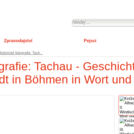
Zpravodajství
O městě Tachov
Pejsci
istorické fotografie: Tach...
ografie: Tachau - Geschich
dt in Böhmen in Wort und 