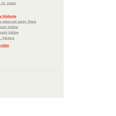
14. století
 historie
 nebevzetí panny Marie
nský klášter
nský klášter
v. Václava
 výlet