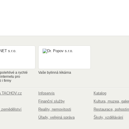
olehlivé a rychlé
Vaše bylinná lékárna
 internetu pro
 i firmy
na TACHOV.cz
Infoservis
Katalog
Finanční služby
Kultura, muzea, galer
 zemědělství
Reality, nemovitosti
Restaurace, pohostin
Úřady, veřejná správa
Školy, vzdělávání