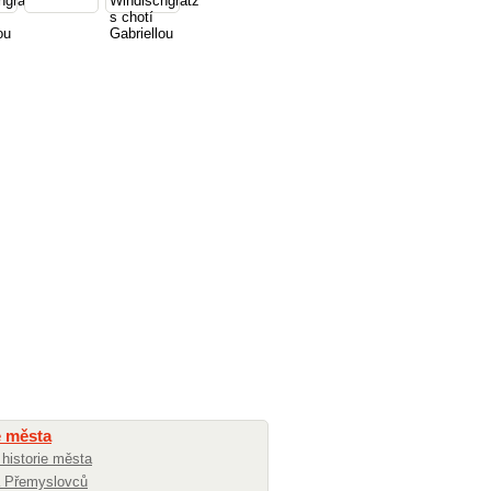
e města
 historie města
 Přemyslovců