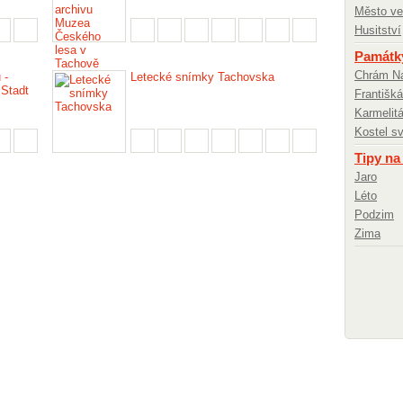
Město ve 
Husitství
Památky
Chrám Na
 -
Letecké snímky Tachovska
 Stadt
Františká
Karmelitá
Kostel s
Tipy na
Jaro
Léto
Podzim
Zima