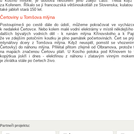
u Kosího mnohé, je doslova nestorem jeho zdejší části. Třeba když 
za Kořenem. Říkalo se jí francouzská většinoukotláři ze Slovenska; kulatou n
také jabloň stará 150 let.
Čertoviny u Tomšova mlýna
Postoupíme-li po cestě dále do údolí, můžeme pokračovat ve vycházce
k nedaleké Čertovce. Nebo kolem malé vodní elektrárny v místě někdejšího
dalších bývalých vodních děl - k ruinám mlýna Křínovského a k Papír
že ve zdejším potočním koutku je plno památek počertovinách. Čert se pr
mlynářovy dcery z Tomšova mlýna. Když neuspěl, pomstil se vhozením
Čertovky) do náhonu mlýna. Přilétal přitom zřejmě od Olbramova, protože 
na mapách značenou Čertovu pláň. U Kosího potoka pod Křínovem to tud
kopýtkua jiskří i dnes - elektřinou z náhonu i zlatavým vinným moke
je zkrátka stále po čertech živo.
Partneři projektu: