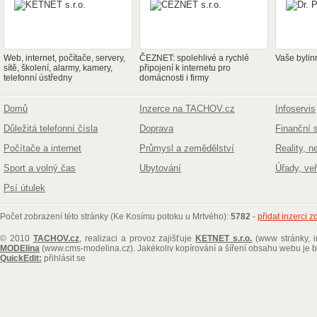
Web, internet, počítače, servery,
ČEZNET: spolehlivé a rychlé
Vaše bylin
sítě, školení, alarmy, kamery,
připojení k internetu pro
telefonní ústředny
domácnosti i firmy
Domů
Inzerce na TACHOV.cz
Infoservis
Důležitá telefonní čísla
Doprava
Finanční 
Počítače a internet
Průmysl a zemědělství
Reality, n
Sport a volný čas
Ubytování
Úřady, ve
Psí útulek
Počet zobrazení této stránky (Ke Kosímu potoku u Mrtvého):
5782
-
přidat inzerci 
© 2010
TACHOV.cz
, realizaci a provoz zajišťuje
KETNET s.r.o.
(www stránky, i
MODElina
(www.cms-modelina.cz)
. Jakékoliv kopírování a šíření obsahu webu je
QuickEdit:
přihlásit se