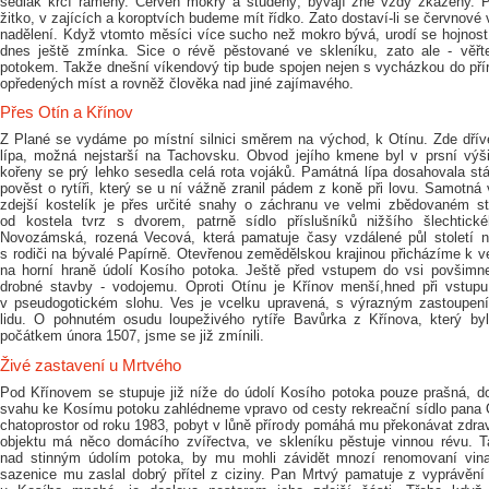
sedlák krčí rameny. Červen mokrý a studený, bývají žně vždy zkaženy. P
žitko, v zajících a koroptvích budeme mít řídko. Zato dostaví-li se červnové
nadělení. Když vtomto měsíci více sucho než mokro bývá, urodí se hojnost
dnes ještě zmínka. Sice o révě pěstované ve skleníku, zato ale - věř
potokem. Takže dnešní víkendový tip bude spojen nejen s vycházkou do přír
opředených míst a rovněž člověka nad jiné zajímavého.
Přes Otín a Křínov
Z Plané se vydáme po místní silnici směrem na východ, k Otínu. Zde dříve
lípa, možná nejstarší na Tachovsku. Obvod jejího kmene byl v prsní výši
kořeny se prý lehko sesedla celá rota vojáků. Památná lípa dosahovala stá
pověst o rytíři, který se u ní vážně zranil pádem z koně při lovu. Samotná v
zdejší kostelík je přes určité snahy o záchranu ve velmi zbědovaném st
od kostela tvrz s dvorem, patrně sídlo příslušníků nižšího šlechtick
Novozámská, rozená Vecová, která pamatuje časy vzdálené půl století n
s rodiči na bývalé Papírně. Otevřenou zemědělskou krajinou přicházíme k ved
na horní hraně údolí Kosího potoka. Ještě před vstupem do vsi povšimn
drobné stavby - vodojemu. Oproti Otínu je Křínov menší,hned při vstup
v pseudogotickém slohu. Ves je vcelku upravená, s výrazným zastoupen
lidu. O pohnutém osudu loupeživého rytíře Bavůrka z Křínova, který by
počátkem února 1507, jsme se již zmínili.
Živé zastavení u Mrtvého
Pod Křínovem se stupuje již níže do údolí Kosího potoka pouze prašná, dos
svahu ke Kosímu potoku zahlédneme vpravo od cesty rekreační sídlo pana 
chatoprostor od roku 1983, pobyt v lůně přírody pomáhá mu překonávat zdra
objektu má něco domácího zvířectva, ve skleníku pěstuje vinnou révu. Ta
nad stinným údolím potoka, by mu mohli závidět mnozí renomovaní vinař
sazenice mu zaslal dobrý přítel z ciziny. Pan Mrtvý pamatuje z vyprávění 