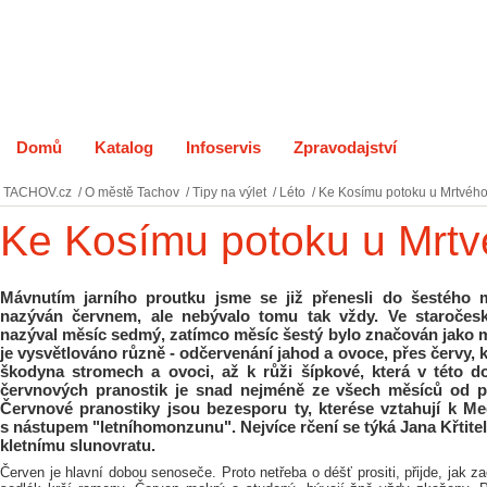
Domů
Katalog
Infoservis
Zpravodajství
O měst
TACHOV.cz
/
O městě Tachov
/
Tipy na výlet
/
Léto
/
Ke Kosímu potoku u Mrtvéh
Ke Kosímu potoku u Mrt
Mávnutím jarního proutku jsme se již přenesli do šestého 
nazýván červnem, ale nebývalo tomu tak vždy. Ve staročes
nazýval měsíc sedmý, zatímco měsíc šestý bylo značován jako 
je vysvětlováno různě - odčervenání jahod a ovoce, přes červy, k
škodyna stromech a ovoci, až k růži šípkové, která v této do
červnových pranostik je snad nejméně ze všech měsíců od p
Červnové pranostiky jsou bezesporu ty, kterése vztahují k Med
s nástupem "letníhomonzunu". Nejvíce rčení se týká Jana Křtitele
kletnímu slunovratu.
Červen je hlavní dobou senoseče. Proto netřeba o déšť prositi, přijde, jak z