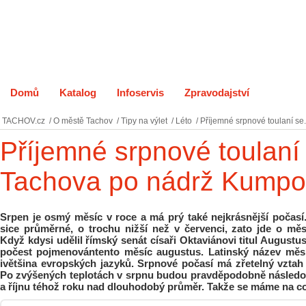
Domů
Katalog
Infoservis
Zpravodajství
O měst
TACHOV.cz
/
O městě Tachov
/
Tipy na výlet
/
Léto
/
Příjemné srpnové toulaní se.
Příjemné srpnové toulaní
Tachova po nádrž Kumpo
Srpen je osmý měsíc v roce a má prý také nejkrásnější počasí.
sice průměrné, o trochu nižší než v červenci, zato jde o měs
Když kdysi udělil římský senát císaři Oktaviánovi titul Augustus
počest pojmenovántento měsíc augustus. Latinský název měs
ivětšina evropských jazyků. Srpnové počasí má zřetelný vztah i
Po zvýšených teplotách v srpnu budou pravděpodobně následovat
a říjnu téhož roku nad dlouhodobý průměr. Takže se máme na co 