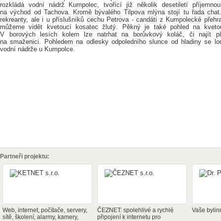
rozkládá vodní nádrž Kumpolec, tvořící již několik desetiletí příjemn
na východ od Tachova. Kromě bývalého Tilpova mlýna stojí tu řada chat.
rekreanty, ale i u příslušníků cechu Petrova - candáti z Kumpolecké přehr
můžeme vidět kvetoucí kosatec žlutý. Pěkný je také pohled na kvetou
V borových lesích kolem lze natrhat na borůvkový koláč, či najít p
na smaženici. Pohledem na odlesky odpoledního slunce od hladiny se l
vodní nádrže u Kumpolce.
Partneři projektu:
Web, internet, počítače, servery,
ČEZNET: spolehlivé a rychlé
Vaše bylin
sítě, školení, alarmy, kamery,
připojení k internetu pro