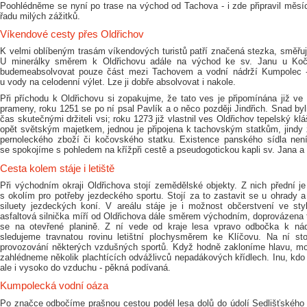
Poohlédněme se nyní po trase na východ od Tachova - i zde připravil měsíc
řadu milých zážitků.
Víkendové cesty přes Oldřichov
K velmi oblíbeným trasám víkendových turistů patří značená stezka, směřuj
U minerálky směrem k Oldřichovu adále na východ ke sv. Janu u Ko
budemeabsolvovat pouze část mezi Tachovem a vodní nádrží Kumpolec 
u vody na celodenní výlet. Lze ji dobře absolvovat i nakole.
Při příchodu k Oldřichovu si zopakujme, že tato ves je připomínána již ve
prameny, roku 1251 se po ní psal Pavlík a o něco později Jindřich. Snad byli
čas skutečnými držiteli vsi; roku 1273 již vlastnil ves Oldřichov tepelský klá
opět světským majetkem, jednou je připojena k tachovským statkům, jindy
pernoleckého zboží či kočovského statku. Existence panského sídla není
se spokojíme s pohledem na křížpři cestě a pseudogotickou kapli sv. Jana a
Cesta kolem stáje i letiště
Při východním okraji Oldřichova stojí zemědělské objekty. Z nich přední j
s okolím pro potřeby jezdeckého sportu. Stojí za to zastavit se u ohrady 
siluety jezdeckých koní. V areálu stáje je i možnost občerstvení ve st
asfaltová silnička míří od Oldřichova dále směrem východním, doprovázena
se na otevřené planině. Z ní vede od kraje lesa vpravo odbočka k ná
sledujeme travnatou rovinu letištní plochysměrem ke Klíčovu. Na ní stoj
provozování některých vzdušných sportů. Když hodně zakloníme hlavu, m
zahlédneme několik plachtících odvážlivců nepadákových křídlech. Inu, kdo
ale i vysoko do vzduchu - pěkná podívaná.
Kumpolecká vodní oáza
Po značce odbočíme prašnou cestou podél lesa dolů do údolí Sedlišťského