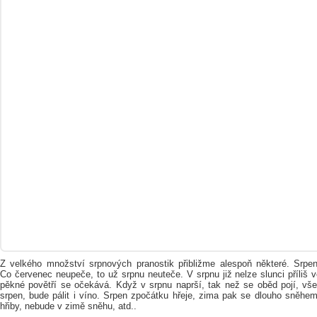
Z velkého množství srpnových pranostik přibližme alespoň některé. Srpen
Co červenec neupeče, to už srpnu neuteče. V srpnu již nelze slunci příliš věř
pěkné povětří se očekává. Když v srpnu naprší, tak než se oběd pojí, vš
srpen, bude pálit i víno. Srpen zpočátku hřeje, zima pak se dlouho sněhem
hřiby, nebude v zimě sněhu, atd..