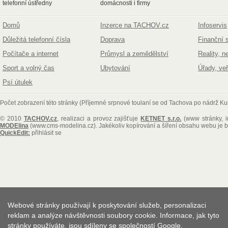
telefonní ústředny
domácnosti i firmy
Domů
Inzerce na TACHOV.cz
Infoservis
Důležitá telefonní čísla
Doprava
Finanční 
Počítače a internet
Průmysl a zemědělství
Reality, n
Sport a volný čas
Ubytování
Úřady, ve
Psí útulek
Počet zobrazení této stránky (Příjemné srpnové toulaní se od Tachova po nádrž K
© 2010
TACHOV.cz
, realizaci a provoz zajišťuje
KETNET s.r.o.
(www stránky, i
MODElina
(www.cms-modelina.cz)
. Jakékoliv kopírování a šíření obsahu webu je
QuickEdit:
přihlásit se
Webové stránky používají k poskytování služeb, personalizaci
reklam a analýze návštěvnosti soubory cookie. Informace, jak tyto
stránky používáte, jsou sdíleny se společností Google.