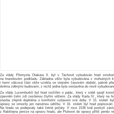
Za vlády Přemysla Otakara II. byl v Tachově vybudován hrad smohut
na hranolovém podkladu. Základna věže byla vybudována z mohutných kv
i horní válcová část věže vznikla ve stejném časovém období, patrně pře
dvěma zděnými budovami, z nichž jedna byla vestavěna do nově vybudovan
Za vlády Lucemburků byl hrad rozšířen o palác, který v sobě spojil konst
zpevněn čelní zdí zesílenou čtyřmi věžemi. Za vlády Karla IV., který na h
stavba zřejmě doplněna o komfortní vybavení své doby. V 15. století byl
úpravy se omezily jen nanutnou údržbu. V 16. století byl hrad popisován 
Na hradu se podepsaly také četné požáry. V roce 1536 král poskytl zás
z Rabštejna peníze na opravu hradu, ale Pluhové do opravy příliš peněz nevl