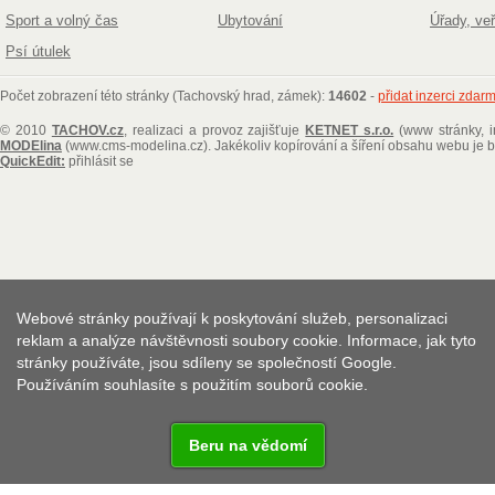
Sport a volný čas
Ubytování
Úřady, ve
Psí útulek
Počet zobrazení této stránky (Tachovský hrad, zámek):
14602
-
přidat inzerci zdar
© 2010
TACHOV.cz
, realizaci a provoz zajišťuje
KETNET s.r.o.
(www stránky, i
MODElina
(www.cms-modelina.cz)
. Jakékoliv kopírování a šíření obsahu webu je
QuickEdit:
přihlásit se
Webové stránky používají k poskytování služeb, personalizaci
reklam a analýze návštěvnosti soubory cookie. Informace, jak tyto
stránky používáte, jsou sdíleny se společností Google.
Používáním souhlasíte s použitím souborů cookie.
Beru na vědomí