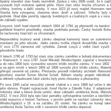
špatný stavební stav hradu nezměnili. Zpráva z roku 1606 uvádí, že k zaji
vystavět čtyři mohutné opěrné pilíře. Horní část věže hrozila zřícením a 
chlévy, konírny a další stavby. V roce 1623 již nový majitel Husmann ne
Stavba byla vyloupena, zbavena oken, dveří a zařízení. Střechy byly s
prohnilé. Hrad dále poničily nájezdy švédských a císařských vojsk a v roc
do základů vypálen.
Losyové, kteří hrad vlastnili vletech 1664 až 1784, jej přestavěli na barok
potřebné finanční prostředky, stavba probíhala pomalu. Český historik Boh
že tachovský hrad leží ve zříceninách.
Nepravidelný kruhový areál zámku obepínal kamenný taras se suterénní
stavbami po jeho obvodu. Jádro zámku tvořila zřejmě dvoukřídlá stavba d
V roce 1770 zámecká věž vyhořela. Zámek Losyů z velké části využil s
původního hradu.
V letech 1790 až 1793 byl starý stav zámku zaměřen a bohatá dokumentace
v Klatovech. V roce 1787 Josef Mikuláš Windischgrätz započal s bourá
a do roku 1800 bylo vystavěno severní křídlo nového zámku. V roce 1802 
a na jejím místě v letech 1804 až 1808 vyrostlo jižní křídlo zámku. Materi
příkopů severně od zámku. Přestavbu provedl vídeňský architekt Raimund 
plzeňský stavitel Šimon Michal Schell. Během stavby projekt několikrá
a některé vybudované části zámku byly proto zbourány a přestavěny.
Po roce 1945 začal nevyužitý zámek chátrat a v roce 1968 byl určen k de
jeho obnova. Projekt vypracovali Josef Hyzler a Zdeněk Fuka. V adaptov
městský úřad a lidová škola umění, dnes základní umělecká škola. Městsk
2012. V roce 2014 byla tato část památky zpřístupněna turistům a návštěvn
stálá expozice o historii Tachova, v prvním patře se nachází zámecký okru
Windischgrätzů v 19. a na začátku 20. století. Na zámku se konají také
umělecká škola Tachov sídlí v severním křídle zámku doposud.