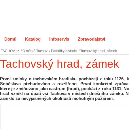
Domů
Katalog
Infoservis
Zpravodajství
O měst
TACHOV.cz
/
O městě Tachov
/
Památky historie
/
Tachovský hrad, zámek
Tachovský hrad, zámek
První zmínky o tachovském hradisku pocházejí z roku 1126, k
Soběslava přebudováno a rozšířeno. První konkrétní zpráv
které je zmiňováno jako castrum (hrad), pochází z roku 1131. 
hrad vznikl na úpatí vsi Tachova v místech dnešního zámku. N
zaniklo za nevyjasněných okolností mohutným požárem.