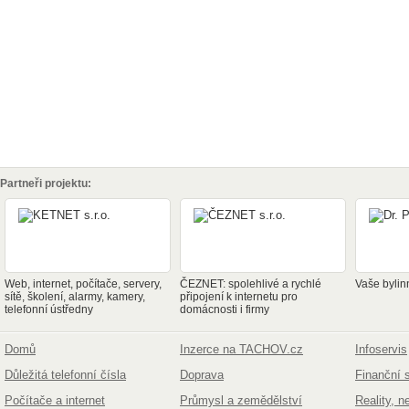
Partneři projektu:
Web, internet, počítače, servery,
ČEZNET: spolehlivé a rychlé
Vaše bylin
sítě, školení, alarmy, kamery,
připojení k internetu pro
telefonní ústředny
domácnosti i firmy
Domů
Inzerce na TACHOV.cz
Infoservis
Důležitá telefonní čísla
Doprava
Finanční 
Počítače a internet
Průmysl a zemědělství
Reality, n