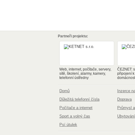
Partneři projektu:
Web, internet, počítače, servery,
ČEZNET: sp
sítě, školení, alarmy, kamery,
připojení k
telefonní ústředny
domácnosti
Domů
Inzerce 
Důležitá telefonní čísla
Doprava
Počítače a internet
Průmysl a
Sport a volný čas
Ubytování
Psí útulek