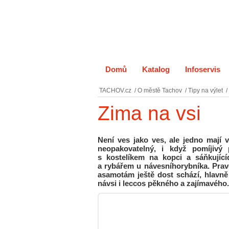
Domů
Katalog
Infoservis
TACHOV.cz
/
O městě Tachov
/
Tipy na výlet
/
Zima na vsi
Není ves jako ves, ale jedno mají 
neopakovatelný, i když pomíjivý
s kostelíkem na kopci a sáňkujíc
a rybářem u návesníhorybníka. Prav
asamotám ještě dost schází, hlavně 
návsi i leccos pěkného a zajímavého.