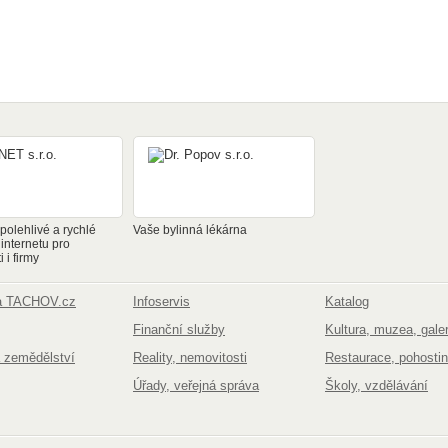
olehlivé a rychlé
Vaše bylinná lékárna
 internetu pro
 i firmy
na TACHOV.cz
Infoservis
Katalog
Finanční služby
Kultura, muzea, galer
 zemědělství
Reality, nemovitosti
Restaurace, pohostin
Úřady, veřejná správa
Školy, vzdělávání