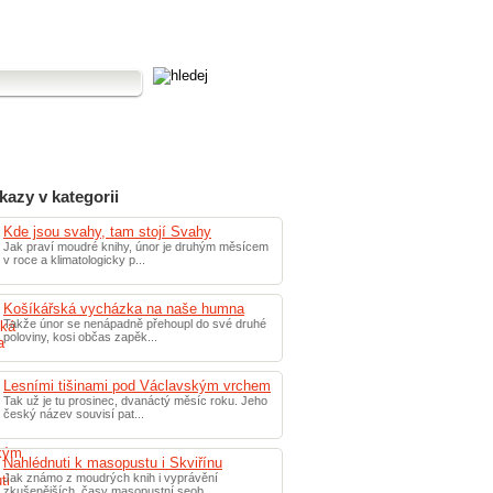
kazy v kategorii
Kde jsou svahy, tam stojí Svahy
Jak praví moudré knihy, únor je druhým měsícem
v roce a klimatologicky p...
Košíkářská vycházka na naše humna
Takže únor se nenápadně přehoupl do své druhé
poloviny, kosi občas zapěk...
Lesními tišinami pod Václavským vrchem
Tak už je tu prosinec, dvanáctý měsíc roku. Jeho
český název souvisí pat...
Nahlédnuti k masopustu i Skviřínu
Jak známo z moudrých knih i vyprávění
zkušenějších, časy masopustní seob...