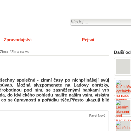
Zpravodajství
O městě Tachov
Pejsci
Zima
/
Zima na vsi
Další od
všechny společné - zimní časy po nichpřinášejí svůj
 půvab. Možná sivzpomenete na Ladovy obrázky,
ídrobotinou pod ním, se zasněženými babkami vrb
da, do idylického pohledu malíře našim vsím, vískám
co se úpravnosti a pořádku týče.Přesto ukazují bílé
Pavel Nový