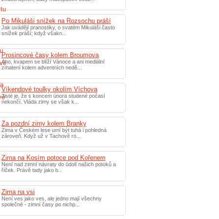
Po Mikuláši snížek na Rozsochu práší
Jak uvádějí pranostiky, o svatém Mikuláši často
snížek práší; když všakn...
Prosincové časy kolem Broumova
Ano, kvapem se blíží Vánoce a ani mediální
zmatení kolem adventních nedě...
Víkendové toulky okolím Víchova
Jisté je, že s koncem února studené počasí
nekončí. Vláda zimy se však k...
Za pozdní zimy kolem Branky
Zima v Českém lese umí být tuhá i pohledná
zároveň. Když už v Tachově ro...
Zima na Kosím potoce pod Kořenem
Není nad zimní návraty do údolí našich potoků a
říček. Právě tady jako b...
Zima na vsi
Není ves jako ves, ale jedno mají všechny
společné - zimní časy po nichp...