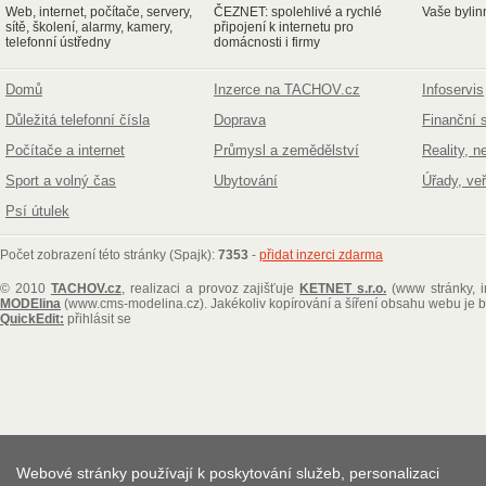
Web, internet, počítače, servery,
ČEZNET: spolehlivé a rychlé
Vaše bylin
sítě, školení, alarmy, kamery,
připojení k internetu pro
telefonní ústředny
domácnosti i firmy
Domů
Inzerce na TACHOV.cz
Infoservis
Důležitá telefonní čísla
Doprava
Finanční 
Počítače a internet
Průmysl a zemědělství
Reality, n
Sport a volný čas
Ubytování
Úřady, ve
Psí útulek
Počet zobrazení této stránky (Spajk):
7353
-
přidat inzerci zdarma
© 2010
TACHOV.cz
, realizaci a provoz zajišťuje
KETNET s.r.o.
(www stránky, i
MODElina
(www.cms-modelina.cz)
. Jakékoliv kopírování a šíření obsahu webu je
QuickEdit:
přihlásit se
Webové stránky používají k poskytování služeb, personalizaci