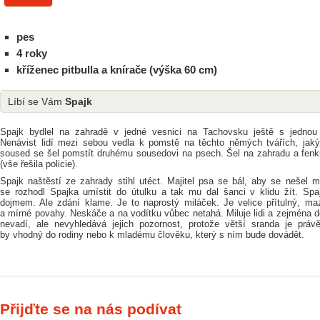
pes
4 roky
kříženec pitbulla a knírače (výška 60 cm)
Líbí se Vám
Spajk
Spajk bydlel na zahradě v jedné vesnici na Tachovsku ještě s jednou 
Nenávist lidí mezi sebou vedla k pomstě na těchto němých tvářích, jaký
soused
se šel pomstít druhému sousedovi na psech. Šel na zahradu a fenku
(vše řešila policie).
Spajk naštěstí ze zahrady stihl utéct. Majitel psa se bál, aby se nešel m
se rozhodl Spajka umístit do útulku a tak mu dal šanci v klidu žít. Sp
dojmem. Ale zdání klame. Je to naprostý miláček. Je velice přítulný, mazl
a mírné povahy. Neskáče a na vodítku vůbec netahá. Miluje lidi a zejména d
nevadí, ale nevyhledává jejich pozornost, protože větší sranda je práv
by vhodný do rodiny nebo k mladému člověku, který s ním bude dovádět.
Přijďte se na nás podívat