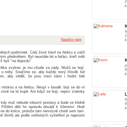
2
k
f
1
Napište nám
k
dných podmínek. Celý život trávil na řetězu a zažil
ým předmětem. Byl neustále bit a feťáci, kteří měli
yž byli "na dojezdu".
p
ověka zvykne, je mu všude za zády. Mužů se bojí.
8
u u nohy. Snažíme se, aby každý nový člověk šel
k
tem, aby věděl, že jsou mezi námi i hodní lidé
u miskou a na řetězu. Nespí v boudě. bojí se do ní
 zimě na té kupě. Ani když se bojí, nejeví známky
f
 kdy muž nebude robusní postavy a bude se klidně
4
Pištění dětí ho opravdu dovádí k šílenství. Hodí
k
 ne do kotce, protože tam nervózně chodí sem tam.
 škrtil) ale podle veškerých vyšetření je naprosto