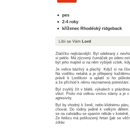
pes
2-4 roky
kříženec Rhodéský ridgeback
Líbí se Vám
Lord
Zlatíčko nejkrásnější. Byl odebraný z nevho
si peklo. Má zjizvený čumáček po úderu ostr
být jeho majitel si na něm vybíjeli vztek, kd
Je velice bázlivý a plachý. Když si na čl
Na vodítku netahá a je přilepený každém
právě k Lordíkovi a uplatil si ho piško
a že příchod k němu neznamená potrestání.
Byl zvyklý žít v blátě, výkalech s prázdno
vlézt. Proto má velkou vrstvu slámy a je v
agresivity.
Byl by vhodný k ženě, nebo klidnému páru,
chovat. Do rodiny jedině k velkým dětem. 
se na zahrádku se spaním někde v kotelně,
Ze řetězu má poškozený hrtan (jak se věčně
zdráv.