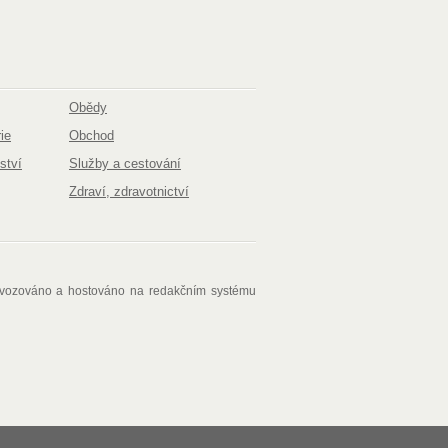
Obědy
ie
Obchod
ství
Služby a cestování
Zdraví, zdravotnictví
ovozováno a hostováno na redakčním systému