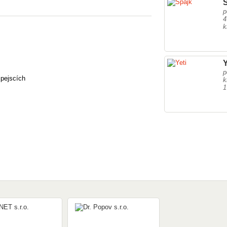
p
4
k
Y
p
 pejscích
k
1