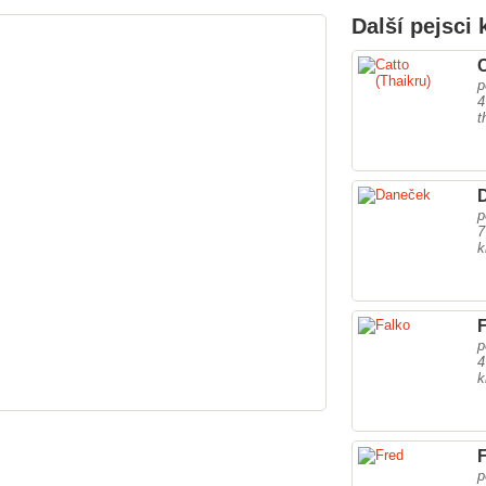
Další pejsci 
C
p
4
t
p
7
k
p
4
k
p