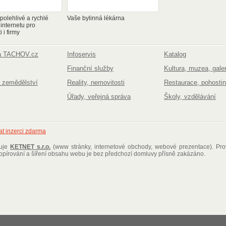
olehlivé a rychlé
Vaše bylinná lékárna
 internetu pro
 i firmy
na TACHOV.cz
Infoservis
Katalog
Finanční služby
Kultura, muzea, galer
 zemědělství
Reality, nemovitosti
Restaurace, pohostin
Úřady, veřejná správa
Školy, vzdělávání
at inzerci zdarma
ťuje
KETNET s.r.o.
(www stránky, internetové obchody, webové prezentace)
. Pr
kopírování a šíření obsahu webu je bez předchozí domluvy přísně zakázáno.