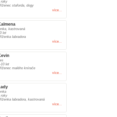
 roky
říženec staforda, dogy
více...
Kalmena
enka, kastrovaná
0 let
říženka labradora
více...
Kevin
es
-10 let
říženec malého knírače
více...
Lady
enka
 roky
říženka labradora, kastrovaná
více...