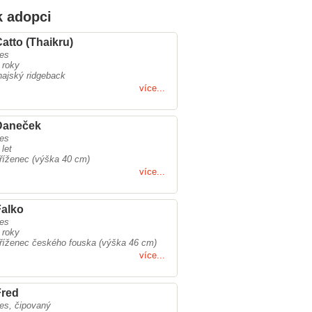
k adopci
atto (Thaikru)
es
 roky
hajský ridgeback
více...
Daneček
es
 let
říženec (výška 40 cm)
více...
Falko
es
 roky
říženec českého fouska (výška 46 cm)
více...
Fred
es, čipovaný