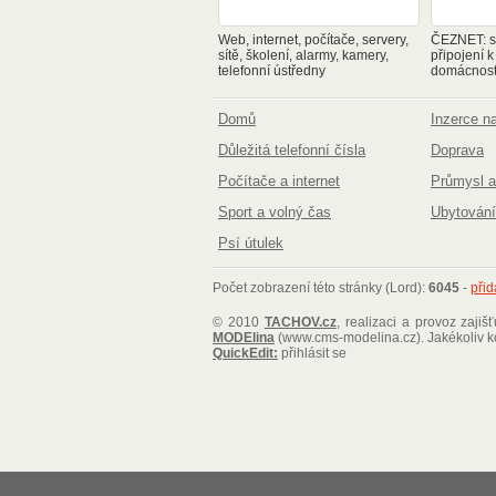
Web, internet, počítače, servery,
ČEZNET: sp
sítě, školení, alarmy, kamery,
připojení k
telefonní ústředny
domácnosti
Domů
Inzerce 
Důležitá telefonní čísla
Doprava
Počítače a internet
Průmysl a
Sport a volný čas
Ubytování
Psí útulek
Počet zobrazení této stránky (Lord):
6045
-
přid
© 2010
TACHOV.cz
, realizaci a provoz zajiš
MODElina
(www.cms-modelina.cz)
. Jakékoliv 
QuickEdit:
přihlásit se