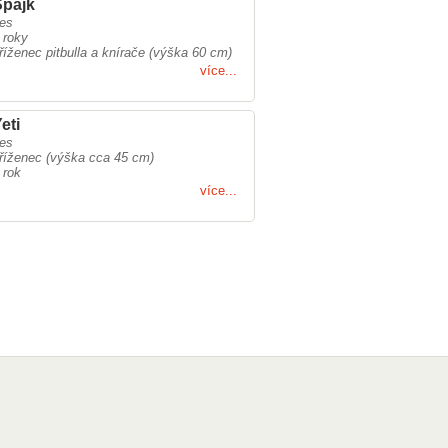
Spajk
es
 roky
říženec pitbulla a knírače (výška 60 cm)
více...
eti
es
říženec (výška cca 45 cm)
 rok
více...