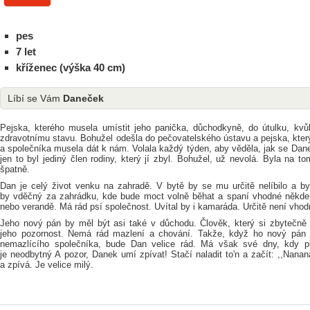
pes
7 let
kříženec (výška 40 cm)
Líbí se Vám
Daneček
Pejska, kterého musela umístit jeho panička, důchodkyně, do útulku, kvů
zdravotnímu stavu. Bohužel odešla do pečovatelského ústavu a pejska, který
a společníka musela dát k nám. Volala každý týden, aby věděla, jak se Dan
jen to byl jediný člen rodiny, který jí zbyl. Bohužel, už nevolá. Byla na 
špatně.
Dan je celý život venku na zahradě. V bytě by se mu určitě nelíbilo a by
by vděčný za zahrádku, kde bude moct volně běhat a spaní vhodné někde 
nebo verandě. Má rád psí společnost. Uvítal by i kamaráda. Určitě není vho
Jeho nový pán by měl být asi také v důchodu. Člověk, který si zbytečně
jeho pozornost. Nemá rád mazlení a chování. Takže, když ho nový pán 
nemazlícího společníka, bude Dan velice rád. Má však své dny, kdy př
je neodbytný A pozor, Danek umí zpívat! Stačí naladit to'n a začít: ,,Nana
a zpívá. Je velice milý.