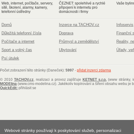
Web, internet, počítače, servery,
ČEZNET: spolehlivé a rychlé
Vaše bylin
sítě, školení, alarmy, kamery,
připojení k internetu pro
telefonní ústředny
domácnosti i firmy
Domů
Inzerce na TACHOV.cz
Infoservis
Důležitá telefonní čísla
Doprava
Finanční 
Počítače a internet
Průmysl a zemědělství
Reality, n
Sport a volný čas
Ubytování
Úřady, ve
Psí útulek
Počet zobrazení této stránky (Daneček):
5997
-
přidat inzerci zdarma
© 2010
TACHOV.cz
, realizaci a provoz zajišťuje
KETNET s.r.o.
(www stránky, i
MODElina
(www.cms-modelina.cz)
. Jakékoliv kopírování a šíření obsahu webu je
QuickEdit:
přihlásit se
Webové stránky používají k poskytování služeb, personalizaci