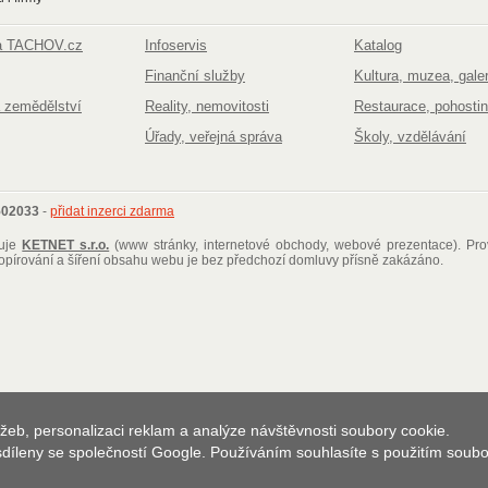
na TACHOV.cz
Infoservis
Katalog
Finanční služby
Kultura, muzea, galer
 zemědělství
Reality, nemovitosti
Restaurace, pohostin
Úřady, veřejná správa
Školy, vzdělávání
502033
-
přidat inzerci zdarma
ťuje
KETNET s.r.o.
(www stránky, internetové obchody, webové prezentace)
. Pr
kopírování a šíření obsahu webu je bez předchozí domluvy přísně zakázáno.
žeb, personalizaci reklam a analýze návštěvnosti soubory cookie.
 sdíleny se společností Google. Používáním souhlasíte s použitím soub