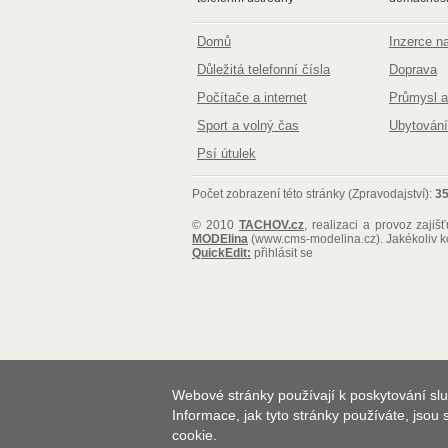
Domů
Inzerce 
Důležitá telefonní čísla
Doprava
Počítače a internet
Průmysl a
Sport a volný čas
Ubytování
Psí útulek
Počet zobrazení této stránky (Zpravodajství):
3
© 2010
TACHOV.cz
, realizaci a provoz zajiš
MODElina
(www.cms-modelina.cz)
. Jakékoliv 
QuickEdit:
přihlásit se
Webové stránky používají k poskytování slu
Informace, jak tyto stránky používáte, jsou
cookie.