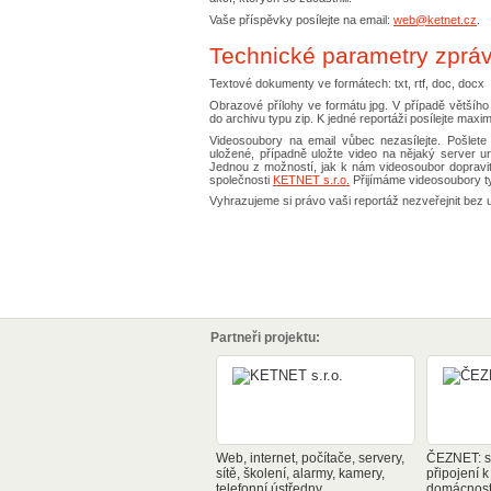
Vaše příspěvky posílejte na email:
web@ketnet.cz
.
Technické parametry zprá
Textové dokumenty ve formátech: txt, rtf, doc, docx
Obrazové přílohy ve formátu jpg. V případě většíh
do archivu typu zip. K jedné reportáži posílejte maximá
Videosoubory na email vůbec nezasílejte. Pošle
uložené, případně uložte video na nějaký server u
Jednou z možností, jak k nám videosoubor dopravi
společnosti
KETNET s.r.o.
Přijímáme videosoubory t
Vyhrazujeme si právo vaši reportáž nezveřejnit bez 
Partneři projektu:
Web, internet, počítače, servery,
ČEZNET: sp
sítě, školení, alarmy, kamery,
připojení k
telefonní ústředny
domácnosti