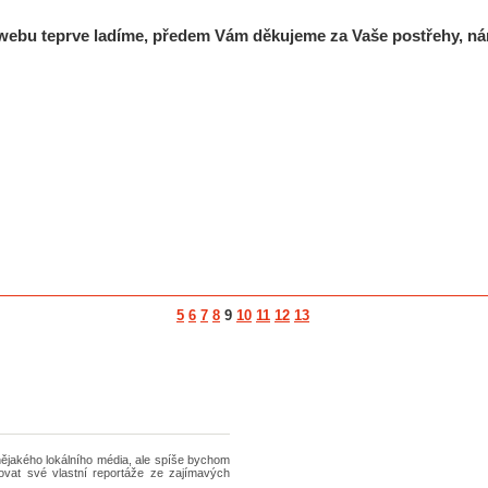
i webu teprve ladíme, předem Vám děkujeme za Vaše postřehy, ná
5
6
7
8
9
10
11
12
13
nějakého lokálního média, ale spíše bychom
ovat své vlastní reportáže ze zajímavých