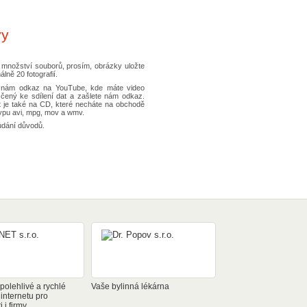
vy
o množství souborů, prosím, obrázky uložte
lně 20 fotografií.
te nám odkaz na YouTube, kde máte video
rčený ke sdílení dat a zašlete nám odkaz.
t je také na CD, které necháte na obchodě
ypu avi, mpg, mov a wmv.
udání důvodů.
olehlivé a rychlé
Vaše bylinná lékárna
 internetu pro
 i firmy