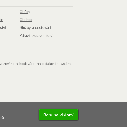
Obědy
ie
Obchod
ství
Služby a cestování
Zdraví, zdravotnictví
ovozováno a hostováno na redakčním systému
Beru na vědomí
orů