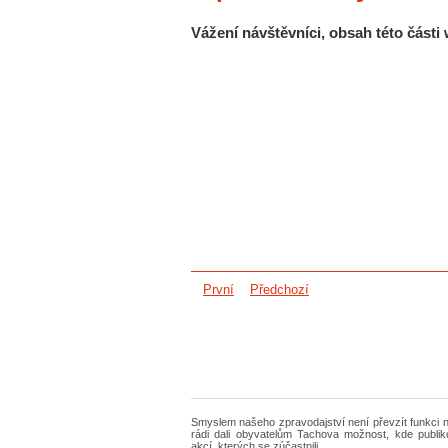
Vážení návštěvníci, obsah této část
První
Předchozí
Smyslem našeho zpravodajství není převzít funkci 
rádi dali obyvatelům Tachova možnost, kde publik
akcí, kterých se zúčastnili.