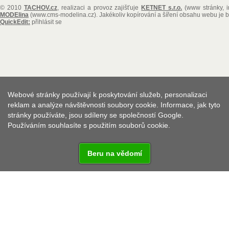
© 2010
TACHOV.cz
, realizaci a provoz zajišťuje
KETNET s.r.o.
(www stránky, i
MODElina
(www.cms-modelina.cz)
. Jakékoliv kopírování a šíření obsahu webu je
QuickEdit:
přihlásit se
Webové stránky používají k poskytování služeb, personalizaci
reklam a analýze návštěvnosti soubory cookie. Informace, jak tyto
stránky používáte, jsou sdíleny se společností Google.
Používáním souhlasíte s použitím souborů cookie.
Beru na vědomí