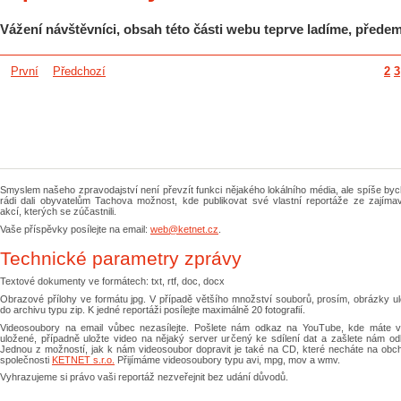
Vážení návštěvníci, obsah této části webu teprve ladíme, přede
První
Předchozí
2
3
Smyslem našeho zpravodajství není převzít funkci nějakého lokálního média, ale spíše by
rádi dali obyvatelům Tachova možnost, kde publikovat své vlastní reportáže ze zajíma
akcí, kterých se zúčastnili.
Vaše příspěvky posílejte na email:
web@ketnet.cz
.
Technické parametry zprávy
Textové dokumenty ve formátech: txt, rtf, doc, docx
Obrazové přílohy ve formátu jpg. V případě většího množství souborů, prosím, obrázky ul
do archivu typu zip. K jedné reportáži posílejte maximálně 20 fotografií.
Videosoubory na email vůbec nezasílejte. Pošlete nám odkaz na YouTube, kde máte v
uložené, případně uložte video na nějaký server určený ke sdílení dat a zašlete nám od
Jednou z možností, jak k nám videosoubor dopravit je také na CD, které necháte na obc
společnosti
KETNET s.r.o.
Přijímáme videosoubory typu avi, mpg, mov a wmv.
Vyhrazujeme si právo vaši reportáž nezveřejnit bez udání důvodů.