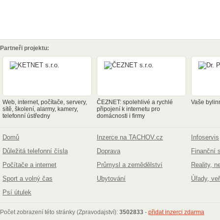
Partneři projektu:
Web, internet, počítače, servery,
ČEZNET: spolehlivé a rychlé
Vaše bylin
sítě, školení, alarmy, kamery,
připojení k internetu pro
telefonní ústředny
domácnosti i firmy
Domů
Inzerce na TACHOV.cz
Infoservis
Důležitá telefonní čísla
Doprava
Finanční 
Počítače a internet
Průmysl a zemědělství
Reality, n
Sport a volný čas
Ubytování
Úřady, ve
Psí útulek
Počet zobrazení této stránky (Zpravodajství):
3502833
-
přidat inzerci zdarma