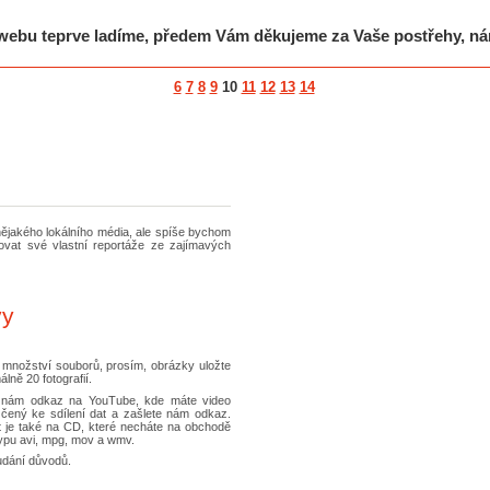
i webu teprve ladíme, předem Vám děkujeme za Vaše postřehy, ná
6
7
8
9
10
11
12
13
14
nějakého lokálního média, ale spíše bychom
ovat své vlastní reportáže ze zajímavých
vy
o množství souborů, prosím, obrázky uložte
lně 20 fotografií.
te nám odkaz na YouTube, kde máte video
rčený ke sdílení dat a zašlete nám odkaz.
t je také na CD, které necháte na obchodě
ypu avi, mpg, mov a wmv.
udání důvodů.