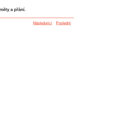
měty a přání.
Následující
Poslední