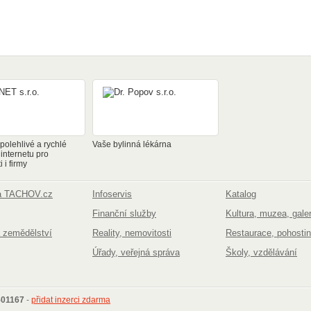
olehlivé a rychlé
Vaše bylinná lékárna
 internetu pro
 i firmy
na TACHOV.cz
Infoservis
Katalog
Finanční služby
Kultura, muzea, galer
 zemědělství
Reality, nemovitosti
Restaurace, pohostin
Úřady, veřejná správa
Školy, vzdělávání
501167
-
přidat inzerci zdarma