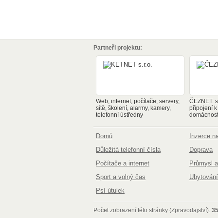
Partneři projektu:
Web, internet, počítače, servery,
ČEZNET: sp
sítě, školení, alarmy, kamery,
připojení k
telefonní ústředny
domácnosti
Domů
Inzerce 
Důležitá telefonní čísla
Doprava
Počítače a internet
Průmysl a
Sport a volný čas
Ubytování
Psí útulek
Počet zobrazení této stránky (Zpravodajství):
3