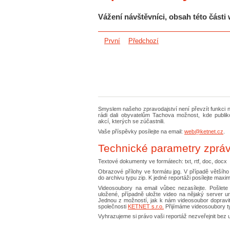
Vážení návštěvníci, obsah této část
První
Předchozí
Smyslem našeho zpravodajství není převzít funkci 
rádi dali obyvatelům Tachova možnost, kde publik
akcí, kterých se zúčastnili.
Vaše příspěvky posílejte na email:
web@ketnet.cz
.
Technické parametry zprá
Textové dokumenty ve formátech: txt, rtf, doc, docx
Obrazové přílohy ve formátu jpg. V případě většíh
do archivu typu zip. K jedné reportáži posílejte maximá
Videosoubory na email vůbec nezasílejte. Pošle
uložené, případně uložte video na nějaký server u
Jednou z možností, jak k nám videosoubor dopravi
společnosti
KETNET s.r.o.
Přijímáme videosoubory t
Vyhrazujeme si právo vaši reportáž nezveřejnit bez 