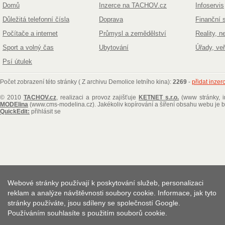
Domů
Inzerce na TACHOV.cz
Infoservis
Důležitá telefonní čísla
Doprava
Finanční 
Počítače a internet
Průmysl a zemědělství
Reality, n
Sport a volný čas
Ubytování
Úřady, ve
Psí útulek
Počet zobrazení této stránky ( Z archivu Demolice letního kina):
2269
-
přidat inzer
© 2010
TACHOV.cz
, realizaci a provoz zajišťuje
KETNET s.r.o.
(www stránky, i
MODElina
(www.cms-modelina.cz)
. Jakékoliv kopírování a šíření obsahu webu je
QuickEdit:
přihlásit se
Webové stránky používají k poskytování služeb, personalizaci
reklam a analýze návštěvnosti soubory cookie. Informace, jak tyto
stránky používáte, jsou sdíleny se společností Google.
Používáním souhlasíte s použitím souborů cookie.