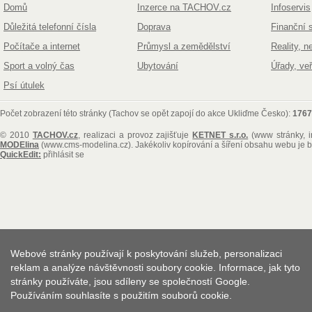
Domů
Inzerce na TACHOV.cz
Infoservis
Důležitá telefonní čísla
Doprava
Finanční 
Počítače a internet
Průmysl a zemědělství
Reality, n
Sport a volný čas
Ubytování
Úřady, ve
Psí útulek
Počet zobrazení této stránky (Tachov se opět zapojí do akce Ukliďme Česko):
1767
© 2010
TACHOV.cz
, realizaci a provoz zajišťuje
KETNET s.r.o.
(www stránky, i
MODElina
(www.cms-modelina.cz)
. Jakékoliv kopírování a šíření obsahu webu je
QuickEdit:
přihlásit se
Webové stránky používají k poskytování služeb, personalizaci
reklam a analýze návštěvnosti soubory cookie. Informace, jak tyto
stránky používáte, jsou sdíleny se společností Google.
Používáním souhlasíte s použitím souborů cookie.