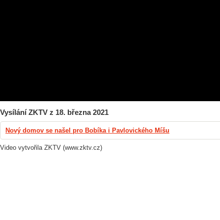
Vysílání ZKTV z 18. března 2021
Nový domov se našel pro Bobíka i Pavlovického Míšu
Video vytvořila ZKTV (www.zktv.cz)