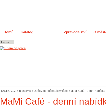
Domů
Katalog
Infoservis
Zpravodajství
O měst
Inzerce
TACHOV.cz
/
Infoservis
/
Obědy, denní nabídky jídel
/
MaMi Café - denní nabídka j
MaMi Café - denní nabídk