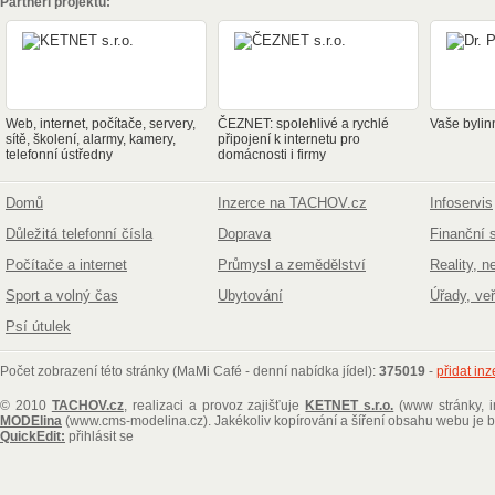
Partneři projektu:
Web, internet, počítače, servery,
ČEZNET: spolehlivé a rychlé
Vaše bylin
sítě, školení, alarmy, kamery,
připojení k internetu pro
telefonní ústředny
domácnosti i firmy
Domů
Inzerce na TACHOV.cz
Infoservis
Důležitá telefonní čísla
Doprava
Finanční 
Počítače a internet
Průmysl a zemědělství
Reality, n
Sport a volný čas
Ubytování
Úřady, ve
Psí útulek
Počet zobrazení této stránky (MaMi Café - denní nabídka jídel):
375019
-
přidat in
© 2010
TACHOV.cz
, realizaci a provoz zajišťuje
KETNET s.r.o.
(www stránky, i
MODElina
(www.cms-modelina.cz)
. Jakékoliv kopírování a šíření obsahu webu je
QuickEdit:
přihlásit se