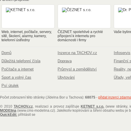
Web, internet, počítače, servery,
ČEZNET: spolehlivé a rychlé
Vaše bylin
sítě, školení, alarmy, kamery,
připojení k internetu pro
telefonní ústředny
domácnosti i firmy
Domů
Inzerce na TACHOV.cz
Infoservis
Důležitá telefonní čísla
Doprava
Finanční 
Počítače a internet
Průmysl a zemědělství
Reality, n
Sport a volný čas
Ubytování
Úřady, ve
Psí útulek
Počet zobrazení této stránky (Jídelna Bor u Tachova):
68075
-
přidat inzerci zdarm
© 2010
TACHOV.cz
, realizaci a provoz zajišťuje
KETNET s.r.o.
(www stránky, i
MODElina
(www.cms-modelina.cz)
. Jakékoliv kopírování a šíření obsahu webu je
QuickEdit:
přihlásit se