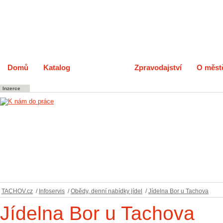
Domů
Katalog
Infoservis
Zpravodajství
O měst
Inzerce
TACHOV.cz
/
Infoservis
/
Obědy, denní nabídky jídel
/
Jídelna Bor u Tachova
Jídelna Bor u Tachova