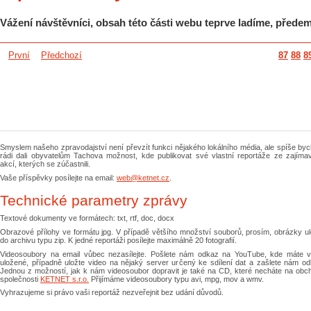
Vážení návštěvníci, obsah této části webu teprve ladíme, přede
První
Předchozí
87
88
8
Smyslem našeho zpravodajství není převzít funkci nějakého lokálního média, ale spíše by
rádi dali obyvatelům Tachova možnost, kde publikovat své vlastní reportáže ze zajíma
akcí, kterých se zúčastnili.
Vaše příspěvky posílejte na email:
web@ketnet.cz
.
Technické parametry zprávy
Textové dokumenty ve formátech: txt, rtf, doc, docx
Obrazové přílohy ve formátu jpg. V případě většího množství souborů, prosím, obrázky ul
do archivu typu zip. K jedné reportáži posílejte maximálně 20 fotografií.
Videosoubory na email vůbec nezasílejte. Pošlete nám odkaz na YouTube, kde máte v
uložené, případně uložte video na nějaký server určený ke sdílení dat a zašlete nám od
Jednou z možností, jak k nám videosoubor dopravit je také na CD, které necháte na obc
společnosti
KETNET s.r.o.
Přijímáme videosoubory typu avi, mpg, mov a wmv.
Vyhrazujeme si právo vaši reportáž nezveřejnit bez udání důvodů.