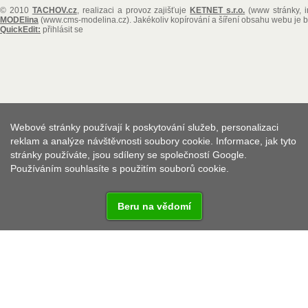
© 2010
TACHOV.cz
, realizaci a provoz zajišťuje
KETNET s.r.o.
(www stránky, i
MODElina
(www.cms-modelina.cz)
. Jakékoliv kopírování a šíření obsahu webu je
QuickEdit:
přihlásit se
Webové stránky používají k poskytování služeb, personalizaci
reklam a analýze návštěvnosti soubory cookie. Informace, jak tyto
stránky používáte, jsou sdíleny se společností Google.
Používáním souhlasíte s použitím souborů cookie.
Beru na vědomí