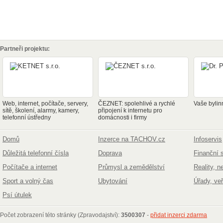
Partneři projektu:
Web, internet, počítače, servery,
ČEZNET: spolehlivé a rychlé
Vaše bylin
sítě, školení, alarmy, kamery,
připojení k internetu pro
telefonní ústředny
domácnosti i firmy
Domů
Inzerce na TACHOV.cz
Infoservis
Důležitá telefonní čísla
Doprava
Finanční 
Počítače a internet
Průmysl a zemědělství
Reality, n
Sport a volný čas
Ubytování
Úřady, ve
Psí útulek
Počet zobrazení této stránky (Zpravodajství):
3500307
-
přidat inzerci zdarma