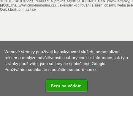
© 2010
TACHOV.cz
, realizaci a provoz zajišťuje
KETNET s.r.o.
(www stránky, i
MODElina
(www.cms-modelina.cz)
. Jakékoliv kopírování a šíření obsahu webu je
QuickEdit:
přihlásit se
Webové stránky používají k poskytování služeb, personalizaci
reklam a analýze návštěvnosti soubory cookie. Informace, jak tyto
stránky používáte, jsou sdíleny se společností Google.
Používáním souhlasíte s použitím souborů cookie.
Beru na vědomí