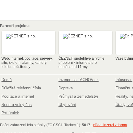
Partneři projektu:
Web, internet, počítače, servery,
ČEZNET: spolehlivé a rychlé
Vaše bylin
sítě, školení, alarmy, kamery,
připojení k internetu pro
telefonní ústředny
domácnosti i firmy
Domů
Inzerce na TACHOV.cz
Infoservis
Důležitá telefonní čísla
Doprava
Finanční 
Počítače a internet
Průmysl a zemědělství
Reality, n
Sport a volný čas
Ubytování
Úřady, ve
Psí útulek
Počet zobrazení této stránky (ZO ČSCH Tachov 1):
5017
-
přidat inzerci zdarma