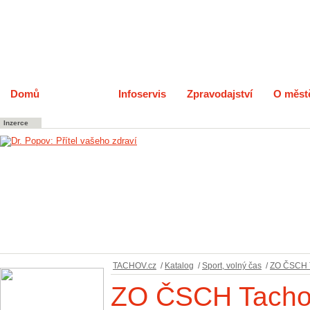
Domů
Katalog
Infoservis
Zpravodajství
O měst
Inzerce
TACHOV.cz
/
Katalog
/
Sport, volný čas
/
ZO ČSCH 
ZO ČSCH Tacho