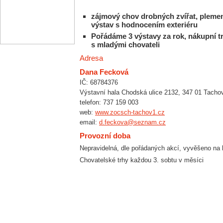
zájmový chov drobných zvířat, plemen
výstav s hodnocením exteriéru
Pořádáme 3 výstavy za rok, nákupní t
s mladými chovateli
Adresa
Dana Fecková
IČ: 68784376
Výstavní hala Chodská ulice 2132, 347 01 Tacho
telefon: 737 159 003
web:
www.zocsch-tachov1.cz
email:
d.feckova@seznam.cz
Provozní doba
Nepravidelná, dle pořádaných akcí, vyvěšeno na 
Chovatelské trhy každou 3. sobtu v měsíci