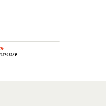
ce
°37'59.572"E