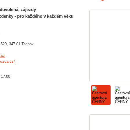
dovolená, zájezdy
ízdenky - pro každého v každém věku
520, 347 01 Tachov
.cz
w.zca.cz/
- 17.00