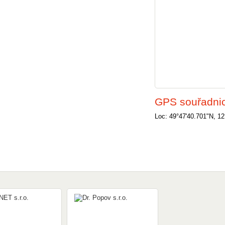
GPS souřadni
Loc: 49°47'40.701"N, 12