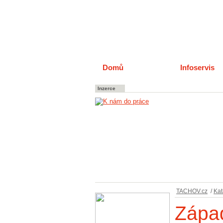
Domů
Katalog
Infoservis
Inzerce
TACHOV.cz
/
Kat
Zápa