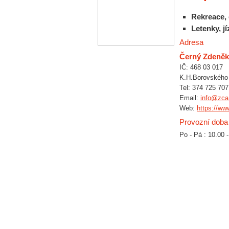
Rekreace, 
Letenky, j
Adresa
Černý Zdeněk
IČ: 468 03 017
K.H.Borovského 
Tel: 374 725 707
Email:
info@zca
Web:
https://ww
Provozní doba
Po - Pá : 10.00 