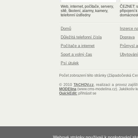
Web, internet, počítače, servery,
ČEZNET: sp
sítě, školení, alarmy, kamery,
připojení k
telefonní ústředny
domácnosti
Domů
Inzerce 
Důležitá telefonní čísla
Doprava
Počítače a internet
Průmysl a
Sport a volný čas
Ubytování
Psí útulek
Počet zobrazení této stránky (Západočeská Ces
© 2010
TACHOV.cz
, realizaci a provoz zajiš
MODElina
(www.cms-modelina.cz)
. Jakékoliv 
QuickEdit:
přihlásit se
Webové stránky používají k poskytování slu