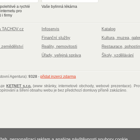
olehlivé a rychlé
Vaše bylinná lékárna
 internetu pro
 i firmy
na TACHOV.cz
Infoservis
Katalog
Finanční služby
Kultura, muzea, galer
 zemědělství
Reality, nemovitosti
Restaurace, pohostin
Úřady, veřejná správa
Školy, vzdělávání
tovní Agentura):
9328
-
přidat inzerci zdarma
ťuje
KETNET s.r.o.
(www stránky, internetové obchody, webové prezentace)
. Pr
kopírování a šíření obsahu webu je bez předchozí domluvy přísně zakázáno.
žeb, personalizaci reklam a analýze návštěvnosti soubory cookie.