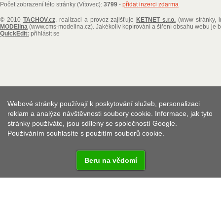
Počet zobrazení této stránky (Vítovec):
3799
-
přidat inzerci zdarma
© 2010
TACHOV.cz
, realizaci a provoz zajišťuje
KETNET s.r.o.
(www stránky, i
MODElina
(www.cms-modelina.cz)
. Jakékoliv kopírování a šíření obsahu webu je
QuickEdit:
přihlásit se
Webové stránky používají k poskytování služeb, personalizaci
reklam a analýze návštěvnosti soubory cookie. Informace, jak tyto
stránky používáte, jsou sdíleny se společností Google.
Používáním souhlasíte s použitím souborů cookie.
Beru na vědomí