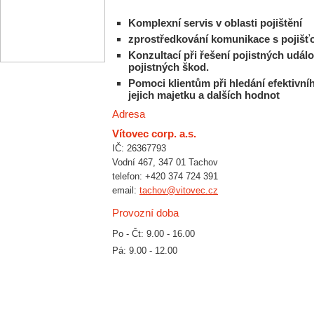
Komplexní servis v oblasti pojištění
zprostředkování komunikace s pojišť
Konzultací při řešení pojistných událos
pojistných škod.
Pomoci klientům při hledání efektivníh
jejich majetku a dalších hodnot
Adresa
Vítovec corp. a.s.
IČ: 26367793
Vodní 467
, 347 01 Tachov
telefon:
+420 374 724 391
email:
tachov@vitovec.cz
Provozní doba
Po - Čt: 9.00 - 16.00
Pá: 9.00 - 12.00