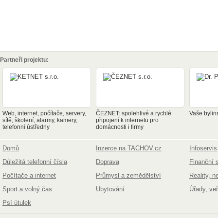
Partneři projektu:
Web, internet, počítače, servery,
ČEZNET: spolehlivé a rychlé
Vaše bylin
sítě, školení, alarmy, kamery,
připojení k internetu pro
telefonní ústředny
domácnosti i firmy
Domů
Inzerce na TACHOV.cz
Infoservis
Důležitá telefonní čísla
Doprava
Finanční 
Počítače a internet
Průmysl a zemědělství
Reality, n
Sport a volný čas
Ubytování
Úřady, ve
Psí útulek