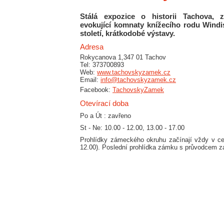
Stálá expozice o historii Tachova,
evokující komnaty knížecího rodu Windi
století, krátkodobé výstavy.
Adresa
Rokycanova 1,347 01 Tachov
Tel: 373700893
Web:
www.tachovskyzamek.cz
Email:
info@tachovskyzamek.cz
Facebook:
TachovskyZamek
Otevírací doba
Po a Út : zavřeno
St - Ne: 10.00 - 12.00, 13.00 - 17.00
Prohlídky zámeckého okruhu začínají vždy v ce
12.00). Poslední prohlídka zámku s průvodcem z