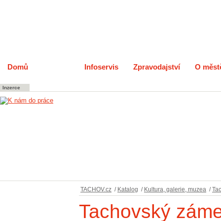
Domů
Katalog
Infoservis
Zpravodajství
O měst
Inzerce
TACHOV.cz
/
Katalog
/
Kultura, galerie, muzea
/
Ta
Tachovský zám