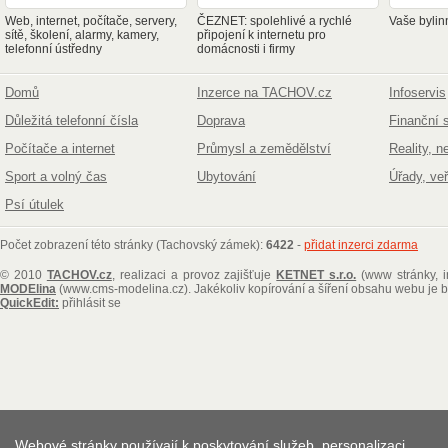
Web, internet, počítače, servery,
ČEZNET: spolehlivé a rychlé
Vaše bylin
sítě, školení, alarmy, kamery,
připojení k internetu pro
telefonní ústředny
domácnosti i firmy
Domů
Inzerce na TACHOV.cz
Infoservis
Důležitá telefonní čísla
Doprava
Finanční 
Počítače a internet
Průmysl a zemědělství
Reality, n
Sport a volný čas
Ubytování
Úřady, ve
Psí útulek
Počet zobrazení této stránky (Tachovský zámek):
6422
-
přidat inzerci zdarma
© 2010
TACHOV.cz
, realizaci a provoz zajišťuje
KETNET s.r.o.
(www stránky, i
MODElina
(www.cms-modelina.cz)
. Jakékoliv kopírování a šíření obsahu webu je
QuickEdit:
přihlásit se
Webové stránky používají k poskytování služeb, personalizaci