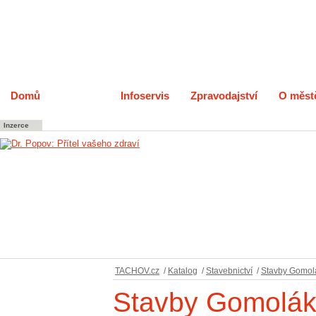
Domů
Katalog
Infoservis
Zpravodajství
O měst
Inzerce
TACHOV.cz
/
Katalog
/
Stavebnictví
/
Stavby Gomolák
Stavby Gomolák 