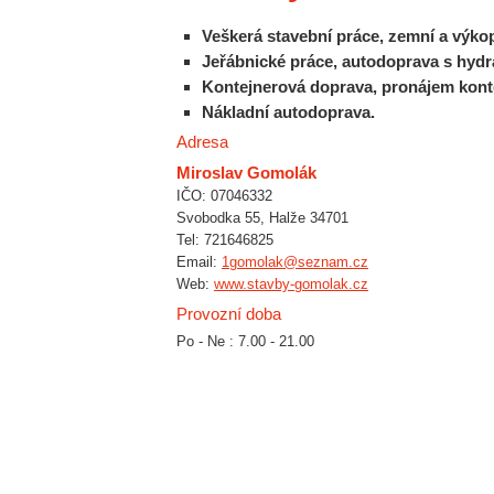
Veškerá stavební práce, zemní a výko
Jeřábnické práce, autodoprava s hydr
Kontejnerová doprava, pronájem kont
Nákladní autodoprava.
Adresa
Miroslav Gomolák
IČO: 07046332
Svobodka 55, Halže 34701
Tel: 721646825
Email:
1gomolak@seznam.cz
Web:
www.stavby-gomolak.cz
Provozní doba
Po - Ne : 7.00 - 21.00