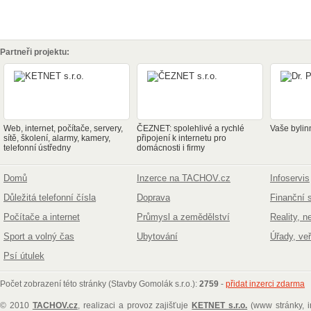
Partneři projektu:
Web, internet, počítače, servery,
ČEZNET: spolehlivé a rychlé
Vaše bylin
sítě, školení, alarmy, kamery,
připojení k internetu pro
telefonní ústředny
domácnosti i firmy
Domů
Inzerce na TACHOV.cz
Infoservis
Důležitá telefonní čísla
Doprava
Finanční 
Počítače a internet
Průmysl a zemědělství
Reality, n
Sport a volný čas
Ubytování
Úřady, ve
Psí útulek
Počet zobrazení této stránky (Stavby Gomolák s.r.o.):
2759
-
přidat inzerci zdarma
© 2010
TACHOV.cz
, realizaci a provoz zajišťuje
KETNET s.r.o.
(www stránky, i