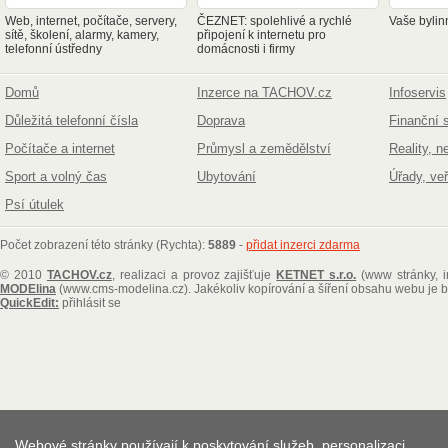
Web, internet, počítače, servery,
ČEZNET: spolehlivé a rychlé
Vaše bylin
sítě, školení, alarmy, kamery,
připojení k internetu pro
telefonní ústředny
domácnosti i firmy
Domů
Inzerce na TACHOV.cz
Infoservis
Důležitá telefonní čísla
Doprava
Finanční 
Počítače a internet
Průmysl a zemědělství
Reality, n
Sport a volný čas
Ubytování
Úřady, ve
Psí útulek
Počet zobrazení této stránky (Rychta):
5889
-
přidat inzerci zdarma
© 2010
TACHOV.cz
, realizaci a provoz zajišťuje
KETNET s.r.o.
(www stránky, i
MODElina
(www.cms-modelina.cz)
. Jakékoliv kopírování a šíření obsahu webu je
QuickEdit:
přihlásit se
Webové stránky používají k poskytování služeb, personalizaci