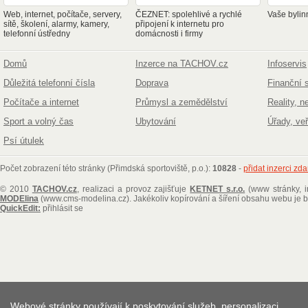
Web, internet, počítače, servery,
ČEZNET: spolehlivé a rychlé
Vaše bylin
sítě, školení, alarmy, kamery,
připojení k internetu pro
telefonní ústředny
domácnosti i firmy
Domů
Inzerce na TACHOV.cz
Infoservis
Důležitá telefonní čísla
Doprava
Finanční 
Počítače a internet
Průmysl a zemědělství
Reality, n
Sport a volný čas
Ubytování
Úřady, ve
Psí útulek
Počet zobrazení této stránky (Přimdská sportoviště, p.o.):
10828
-
přidat inzerci zd
© 2010
TACHOV.cz
, realizaci a provoz zajišťuje
KETNET s.r.o.
(www stránky, i
MODElina
(www.cms-modelina.cz)
. Jakékoliv kopírování a šíření obsahu webu je
QuickEdit:
přihlásit se
Webové stránky používají k poskytování služeb, personalizaci