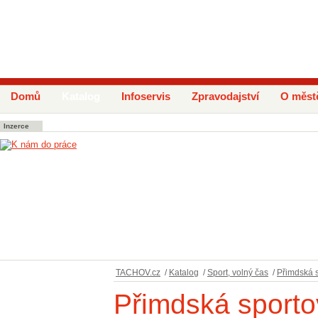
Domů
Katalog
Infoservis
Zpravodajství
O měst
Inzerce
TACHOV.cz
/
Katalog
/
Sport, volný čas
/
Přimdská s
Přimdská sportov