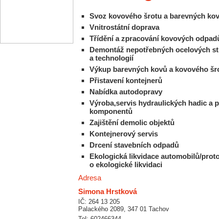
Svoz kovového šrotu a barevných ko
Vnitrostátní doprava
Třídění a zpracování kovových odpad
Demontáž nepotřebných ocelových st
a technologií
Výkup barevných kovů a kovového šr
Přistavení kontejnerů
Nabídka autodopravy
Výroba,servis hydraulických hadic a p
komponentů
Zajištění demolic objektů
Kontejnerový servis
Drcení stavebních odpadů
Ekologická likvidace automobilů/prot
o ekologické likvidaci
Adresa
Simona Hrstková
IČ: 264 13 205
Palackého 2089, 347 01 Tachov
Tel: 602466344