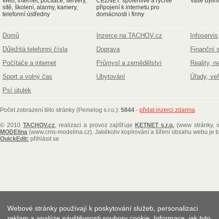
Web, internet, počítače, servery,
ČEZNET: spolehlivé a rychlé
Vaše bylin
sítě, školení, alarmy, kamery,
připojení k internetu pro
telefonní ústředny
domácnosti i firmy
Domů
Inzerce na TACHOV.cz
Infoservis
Důležitá telefonní čísla
Doprava
Finanční 
Počítače a internet
Průmysl a zemědělství
Reality, n
Sport a volný čas
Ubytování
Úřady, ve
Psí útulek
Počet zobrazení této stránky (Pemelog s.r.o.):
5844
-
přidat inzerci zdarma
© 2010
TACHOV.cz
, realizaci a provoz zajišťuje
KETNET s.r.o.
(www stránky, i
MODElina
(www.cms-modelina.cz)
. Jakékoliv kopírování a šíření obsahu webu je
QuickEdit:
přihlásit se
Webové stránky používají k poskytování služeb, personalizaci
reklam a analýze návštěvnosti soubory cookie. Informace, jak tyto