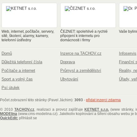
Web, internet, počítače, servery,
ČEZNET: spolehlivé a rychlé
Vaše bylin
sítě, školení, alarmy, kamery,
připojení k internetu pro
telefonní ústředny
domácnosti i firmy
Domů
Inzerce na TACHOV.cz
Infoservis
Důležitá telefonní čísla
Doprava
Finanční 
Počítače a internet
Průmysl a zemědělství
Reality, n
Sport a volný čas
Ubytování
Úřady, ve
Psí útulek
Počet zobrazení této stránky (Pavel Jáchim):
3093
-
přidat inzerci zdarma
© 2010
TACHOV.cz
, realizaci a provoz zajišťuje
KETNET s.r.o.
(www stránky, i
MODElina
(www.cms-modelina.cz)
. Jakékoliv kopírování a šíření obsahu webu je
QuickEdit:
přihlásit se