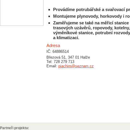
Provádíme potrubářské a svařovací p
Montujeme plynovody, horkovody i r
Zaměřujeme se také na měřicí stanice
trasových uzávěrů, ropovody, kotelny, 
výměníkové stanice, potrubní rozvody
a klimatizaci.
Adresa
IČ: 64886514
Březová 51, 347 01 Halže
Tel: 728 279 713
Email:
pjachim@seznam.cz
Partneři projektu: