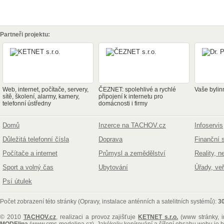
Partneři projektu:
Web, internet, počítače, servery,
ČEZNET: spolehlivé a rychlé
Vaše bylin
sítě, školení, alarmy, kamery,
připojení k internetu pro
telefonní ústředny
domácnosti i firmy
Domů
Inzerce na TACHOV.cz
Infoservis
Důležitá telefonní čísla
Doprava
Finanční 
Počítače a internet
Průmysl a zemědělství
Reality, n
Sport a volný čas
Ubytování
Úřady, ve
Psí útulek
Počet zobrazení této stránky (Opravy, instalace anténních a satelitních systémů):
3
© 2010
TACHOV.cz
, realizaci a provoz zajišťuje
KETNET s.r.o.
(www stránky, i
MODElina
(www.cms-modelina.cz)
. Jakékoliv kopírování a šíření obsahu webu je