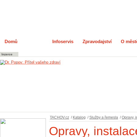
Domů
Katalog
Infoservis
Zpravodajství
O měst
Inzerce
TACHOV.cz
/
Katalog
/
Služby a řemesla
/
Opravy, i
Opravy, instalac