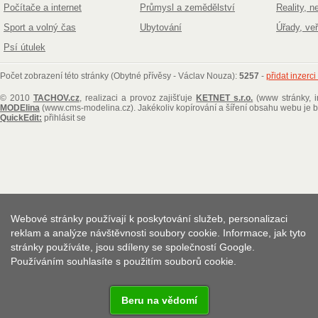
Počítače a internet
Průmysl a zemědělství
Reality, n
Sport a volný čas
Ubytování
Úřady, ve
Psí útulek
Počet zobrazení této stránky (Obytné přívěsy - Václav Nouza):
5257
-
přidat inzerc
© 2010
TACHOV.cz
, realizaci a provoz zajišťuje
KETNET s.r.o.
(www stránky, i
MODElina
(www.cms-modelina.cz)
. Jakékoliv kopírování a šíření obsahu webu je
QuickEdit:
přihlásit se
Webové stránky používají k poskytování služeb, personalizaci
reklam a analýze návštěvnosti soubory cookie. Informace, jak tyto
stránky používáte, jsou sdíleny se společností Google.
Používáním souhlasíte s použitím souborů cookie.
Beru na vědomí