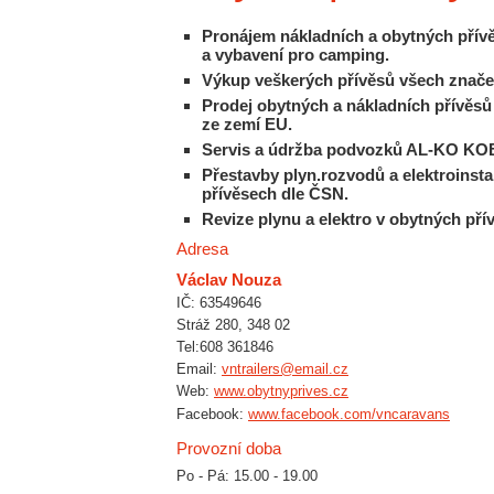
Pronájem nákladních a obytných přív
a vybavení pro camping.
Výkup veškerých přívěsů všech znače
Prodej obytných a nákladních přívěsů
ze zemí EU.
Servis a údržba podvozků AL-KO KO
Přestavby plyn.rozvodů a elektroinsta
přívěsech dle ČSN.
Revize plynu a elektro v obytných pří
Adresa
Václav Nouza
IČ: 63549646
Stráž 280, 348 02
Tel:608 361846
Email:
vntrailers@email.cz
Web:
www.obytnyprives.cz
Facebook:
www.facebook.com/vncaravans
Provozní doba
Po - Pá: 15.00 - 19.00