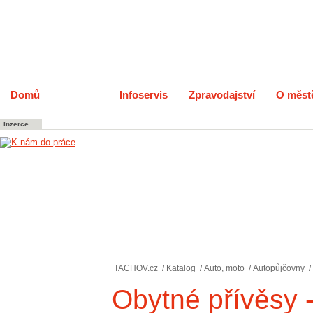
Domů
Katalog
Infoservis
Zpravodajství
O měst
Inzerce
TACHOV.cz
/
Katalog
/
Auto, moto
/
Autopůjčovny
/
Obytné přívěsy 