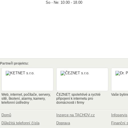
So - Ne: 10.00 - 18.00
Partneři projektu:
Web, internet, počítače, servery,
ČEZNET: spolehlivé a rychlé
Vaše bylin
sítě, školení, alarmy, kamery,
připojení k internetu pro
telefonní ústředny
domácnosti i firmy
Domů
Inzerce na TACHOV.cz
Infoservis
Důležitá telefonní čísla
Doprava
Finanční 