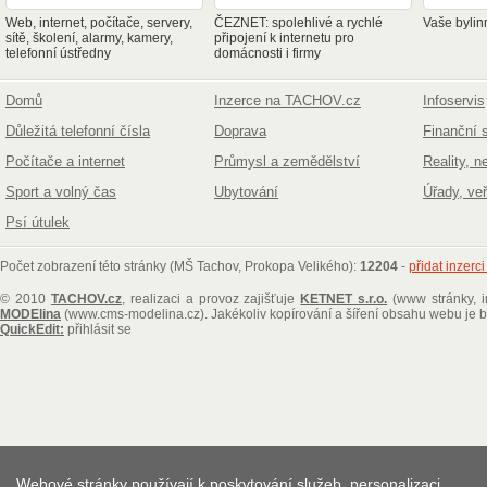
Web, internet, počítače, servery,
ČEZNET: spolehlivé a rychlé
Vaše bylin
sítě, školení, alarmy, kamery,
připojení k internetu pro
telefonní ústředny
domácnosti i firmy
Domů
Inzerce na TACHOV.cz
Infoservis
Důležitá telefonní čísla
Doprava
Finanční 
Počítače a internet
Průmysl a zemědělství
Reality, n
Sport a volný čas
Ubytování
Úřady, ve
Psí útulek
Počet zobrazení této stránky (MŠ Tachov, Prokopa Velikého):
12204
-
přidat inzerc
© 2010
TACHOV.cz
, realizaci a provoz zajišťuje
KETNET s.r.o.
(www stránky, i
MODElina
(www.cms-modelina.cz)
. Jakékoliv kopírování a šíření obsahu webu je
QuickEdit:
přihlásit se
Webové stránky používají k poskytování služeb, personalizaci