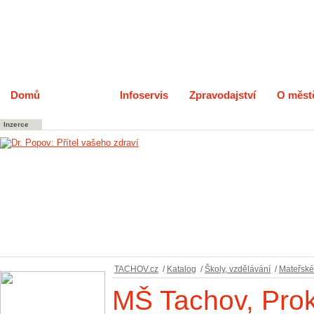
Domů
Katalog
Infoservis
Zpravodajství
O měst
Inzerce
TACHOV.cz
/
Katalog
/
Školy, vzdělávání
/
Mateřské
MŠ Tachov, Pro