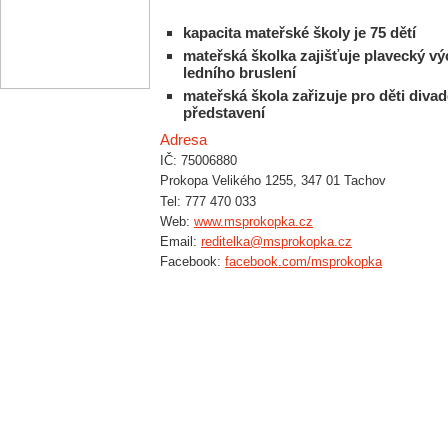
kapacita mateřské školy je 75 dětí
mateřská školka zajišťuje plavecký vý
ledního bruslení
mateřská škola zařizuje pro děti divad
představení
Adresa
IČ: 75006880
Prokopa Velikého 1255, 347 01 Tachov
Tel: 777 470 033
Web:
www.msprokopka.cz
Email:
reditelka@msprokopka.cz
Facebook:
facebook.com/msprokopka