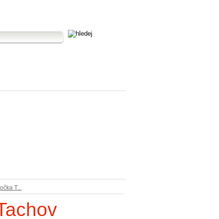
čka T...
Tachov