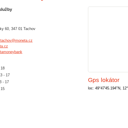
služby
ky 60, 347 01 Tachov
ztachov@moneta.cz
a.cz
tamoneybank
 18
13 - 17
Gps lokátor
3 - 17
loc: 49°47'45.194"N, 12
 15