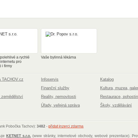
olehlivé a rychlé
Vaše bylinná lékárna
 internetu pro
 i firmy
na TACHOV.cz
Infoservis
Katalog
Finanční služby
Kultura, muzea, galer
 zemědělství
Reality, nemovitosti
Restaurace, pohostin
Úřady, veřejná správa
Školy, vzdělávání
Bank Pobočka Tachov):
3482
-
přidat inzerci zdarma
ťuje
KETNET s.r.o.
(www stránky, internetové obchody, webové prezentace)
. Pr