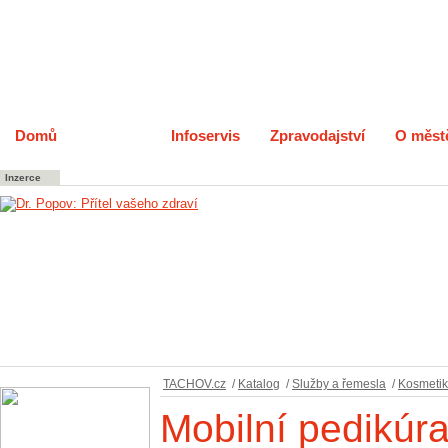
Domů
Katalog
Infoservis
Zpravodajství
O měst
Inzerce
TACHOV.cz
/
Katalog
/
Služby a řemesla
/
Kosmetik
Mobilní pedikúr