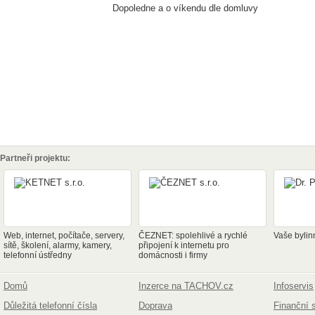
Dopoledne a o víkendu dle domluvy
Partneři projektu:
Web, internet, počítače, servery,
ČEZNET: spolehlivé a rychlé
Vaše bylin
sítě, školení, alarmy, kamery,
připojení k internetu pro
telefonní ústředny
domácnosti i firmy
Domů
Inzerce na TACHOV.cz
Infoservis
Důležitá telefonní čísla
Doprava
Finanční 