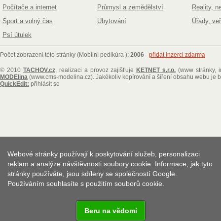
Počítače a internet
Průmysl a zemědělství
Reality, n
Sport a volný čas
Ubytování
Úřady, ve
Psí útulek
Počet zobrazení této stránky (Mobilní pedikúra ):
2006
-
přidat inzerci zdarma
© 2010
TACHOV.cz
, realizaci a provoz zajišťuje
KETNET s.r.o.
(www stránky, i
MODElina
(www.cms-modelina.cz)
. Jakékoliv kopírování a šíření obsahu webu je
QuickEdit:
přihlásit se
Webové stránky používají k poskytování služeb, personalizaci
reklam a analýze návštěvnosti soubory cookie. Informace, jak tyto
stránky používáte, jsou sdíleny se společností Google.
Používáním souhlasíte s použitím souborů cookie.
Beru na vědomí