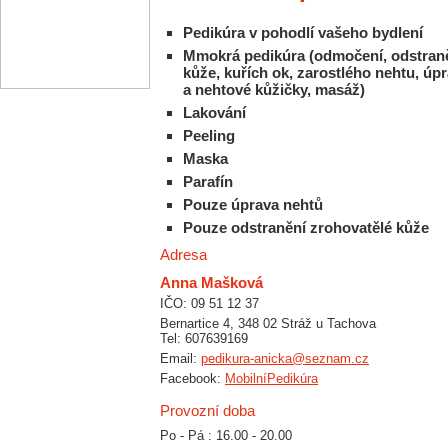
Pedikúra v pohodlí vašeho bydlení
Mmokrá pedikúra (odmočení, odstraně
kůže, kuřích ok, zarostlého nehtu, úp
a nehtové kůžičky, masáž)
Lakování
Peeling
Maska
Parafín
Pouze úprava nehtů
Pouze odstranění zrohovatělé kůže
Adresa
Anna Mašková
IČO: 09 51 12 37
Bernartice 4, 348 02 Stráž u Tachova
Tel: 607639169
Email:
pedikura-anicka@seznam.cz
Facebook:
MobilníPedikúra
Provozní doba
Po - Pá : 16.00 - 20.00