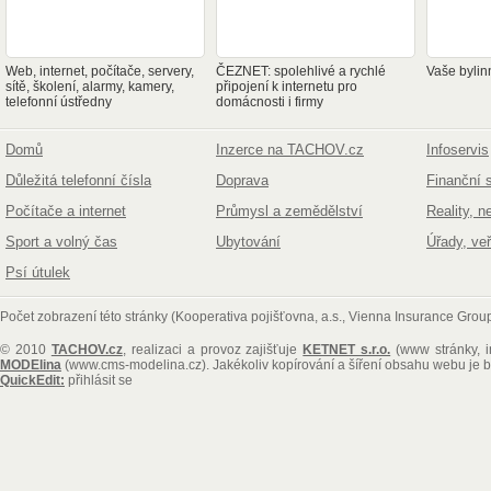
Web, internet, počítače, servery,
ČEZNET: spolehlivé a rychlé
Vaše bylin
sítě, školení, alarmy, kamery,
připojení k internetu pro
telefonní ústředny
domácnosti i firmy
Domů
Inzerce na TACHOV.cz
Infoservis
Důležitá telefonní čísla
Doprava
Finanční 
Počítače a internet
Průmysl a zemědělství
Reality, n
Sport a volný čas
Ubytování
Úřady, ve
Psí útulek
Počet zobrazení této stránky (Kooperativa pojišťovna, a.s., Vienna Insurance Grou
© 2010
TACHOV.cz
, realizaci a provoz zajišťuje
KETNET s.r.o.
(www stránky, i
MODElina
(www.cms-modelina.cz)
. Jakékoliv kopírování a šíření obsahu webu je
QuickEdit:
přihlásit se