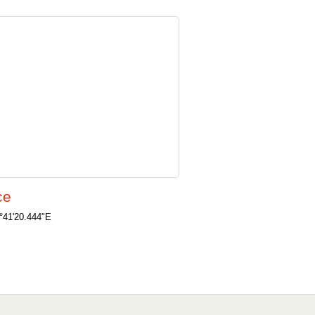
ce
°41'20.444"E