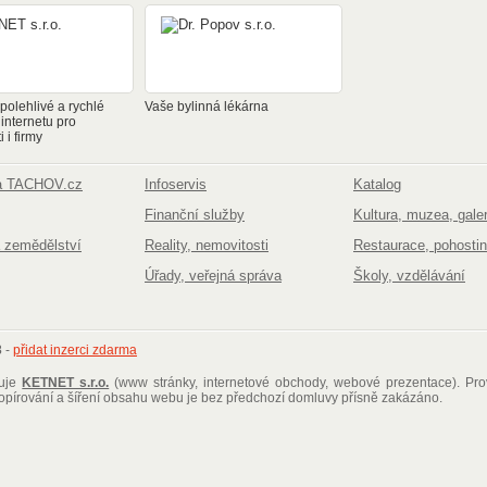
olehlivé a rychlé
Vaše bylinná lékárna
 internetu pro
 i firmy
na TACHOV.cz
Infoservis
Katalog
Finanční služby
Kultura, muzea, galer
 zemědělství
Reality, nemovitosti
Restaurace, pohostin
Úřady, veřejná správa
Školy, vzdělávání
3
-
přidat inzerci zdarma
ťuje
KETNET s.r.o.
(www stránky, internetové obchody, webové prezentace)
. Pr
kopírování a šíření obsahu webu je bez předchozí domluvy přísně zakázáno.