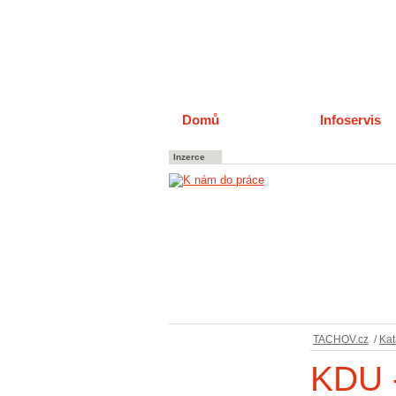
Domů
Katalog
Infoservis
Inzerce
TACHOV.cz
/
Kat
KDU 