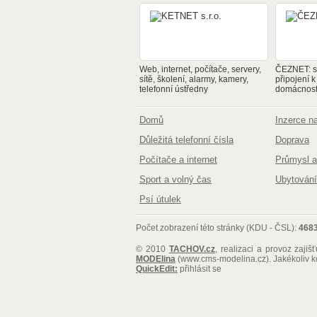
Web, internet, počítače, servery,
ČEZNET: sp
sítě, školení, alarmy, kamery,
připojení k
telefonní ústředny
domácnosti
Domů
Inzerce 
Důležitá telefonní čísla
Doprava
Počítače a internet
Průmysl a
Sport a volný čas
Ubytování
Psí útulek
Počet zobrazení této stránky (KDU - ČSL):
468
© 2010
TACHOV.cz
, realizaci a provoz zajiš
MODElina
(www.cms-modelina.cz)
. Jakékoliv 
QuickEdit:
přihlásit se