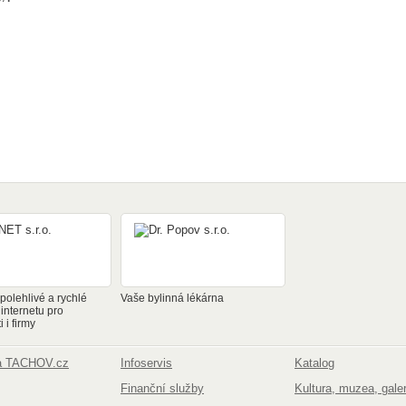
olehlivé a rychlé
Vaše bylinná lékárna
 internetu pro
 i firmy
na TACHOV.cz
Infoservis
Katalog
Finanční služby
Kultura, muzea, galer