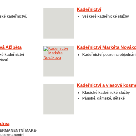
Kadeřnictví
ké kadeřnictví.
Veškeré kadeřnické služby
vá Alžběta
Kadeřnictví Markéta Novák
é kadeřnictví
Kadeřnictví pouze na objednán
vlasů
Kadeřnictví a vlasová kosm
Klasické kadeřnické služby
Pánské, dámské, dětské
ndrea
, PERMANENTNÍ MAKE-
y), permanentní