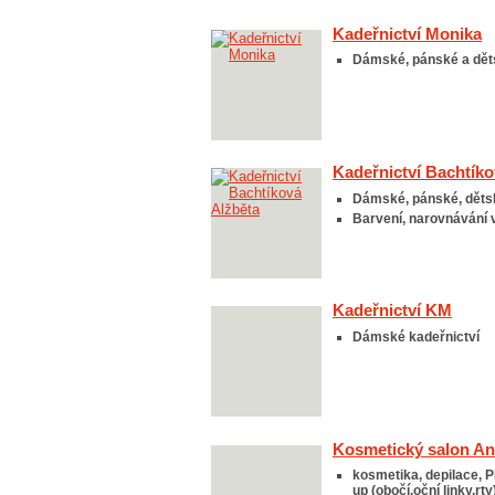
Kadeřnictví Monika
Dámské, pánské a děts
Kadeřnictví Bachtíko
Dámské, pánské, dětsk
Barvení, narovnávání 
Kadeřnictví KM
Dámské kadeřnictví
Kosmetický salon A
kosmetika, depilace
up (obočí,oční linky,rt