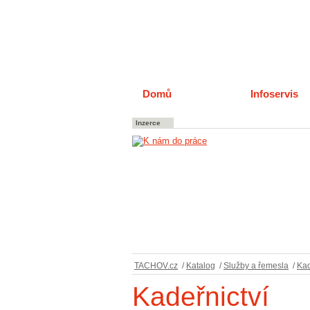
Domů
Katalog
Infoservis
Inzerce
TACHOV.cz
/
Katalog
/
Služby a řemesla
/
Kad
Kadeřnictví