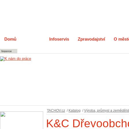
Domů
Katalog
Infoservis
Zpravodajství
O měst
Inzerce
TACHOV.cz
/
Katalog
/
Výroba, průmysl a zemědělst
K&C Dřevoobch