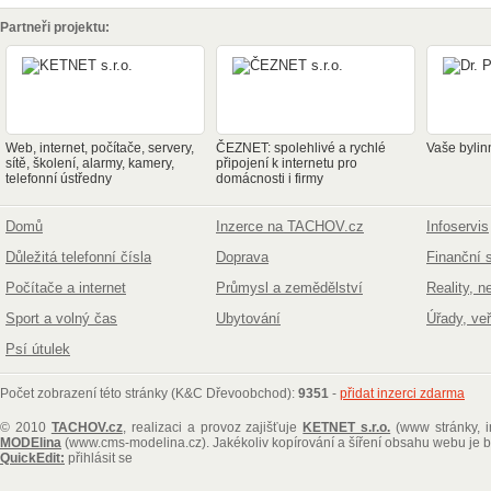
Partneři projektu:
Web, internet, počítače, servery,
ČEZNET: spolehlivé a rychlé
Vaše bylin
sítě, školení, alarmy, kamery,
připojení k internetu pro
telefonní ústředny
domácnosti i firmy
Domů
Inzerce na TACHOV.cz
Infoservis
Důležitá telefonní čísla
Doprava
Finanční 
Počítače a internet
Průmysl a zemědělství
Reality, n
Sport a volný čas
Ubytování
Úřady, ve
Psí útulek
Počet zobrazení této stránky (K&C Dřevoobchod):
9351
-
přidat inzerci zdarma
© 2010
TACHOV.cz
, realizaci a provoz zajišťuje
KETNET s.r.o.
(www stránky, i
MODElina
(www.cms-modelina.cz)
. Jakékoliv kopírování a šíření obsahu webu je
QuickEdit:
přihlásit se