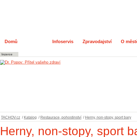
Domů
Katalog
Infoservis
Zpravodajství
O měst
Inzerce
TACHOV.cz
/
Katalog
/
Restaurace, pohostinství
/
Herny, non-stopy, sport bary
Herny, non-stopy, sport b