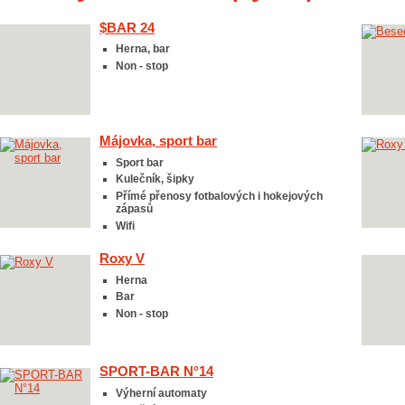
$BAR 24
Herna, bar
Non - stop
Májovka, sport bar
Sport bar
Kulečník, šipky
Přímé přenosy fotbalových i hokejových
zápasů
Wifi
Roxy V
Herna
Bar
Non - stop
SPORT-BAR N°14
Výherní automaty