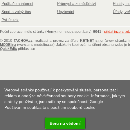
Počítače a internet
Průmysl a zemědělství
Reality, n
Sport a volný čas
Ubytování
Úřady, ve
Psí útulek
Počet zobrazení této stránky (Herny, non-stopy, sport bary):
9041
-
přidat inzerci z
© 2010
TACHOV.cz
, realizaci a provoz zajišťuje
KETNET s.r.o.
(www stránky, i
MODElina
(www.cms-modelina.cz)
. Jakékoliv kopírování a šíření obsahu webu je
QuickEdit:
přihlásit se
Webové stránky používají k poskytování služeb, personalizaci
reklam a analýze návštěvnosti soubory cookie. Informace, jak tyto
stránky používáte, jsou sdíleny se společností Google.
Používáním souhlasíte s použitím souborů cookie.
Beru na vědomí