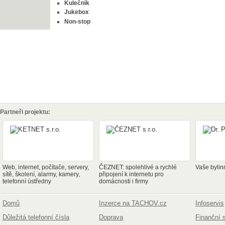
Kulečník
Jukebox
Non-stop
Partneři projektu:
Web, internet, počítače, servery,
ČEZNET: spolehlivé a rychlé
Vaše bylin
sítě, školení, alarmy, kamery,
připojení k internetu pro
telefonní ústředny
domácnosti i firmy
Domů
Inzerce na TACHOV.cz
Infoservis
Důležitá telefonní čísla
Doprava
Finanční 