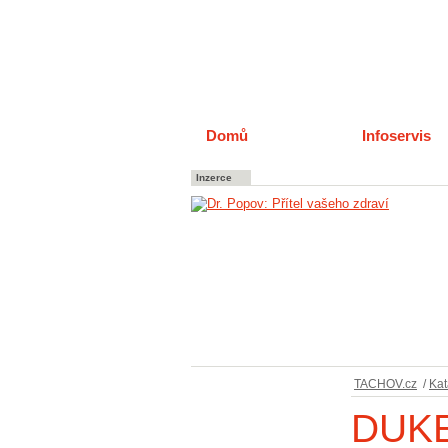
Domů
Katalog
Infoservis
Inzerce
TACHOV.cz
/
Kat
DUKE 