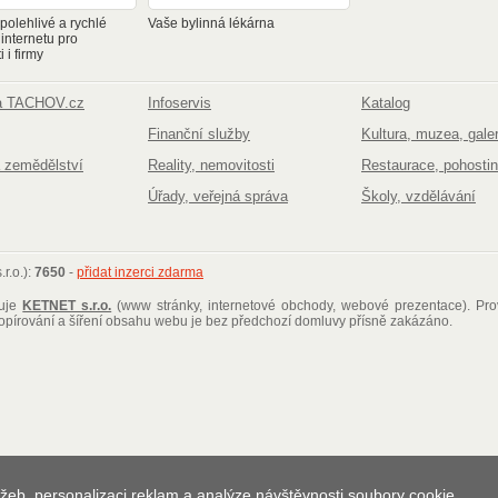
olehlivé a rychlé
Vaše bylinná lékárna
 internetu pro
 i firmy
na TACHOV.cz
Infoservis
Katalog
Finanční služby
Kultura, muzea, galer
 zemědělství
Reality, nemovitosti
Restaurace, pohostin
Úřady, veřejná správa
Školy, vzdělávání
r.o.):
7650
-
přidat inzerci zdarma
ťuje
KETNET s.r.o.
(www stránky, internetové obchody, webové prezentace)
. Pr
kopírování a šíření obsahu webu je bez předchozí domluvy přísně zakázáno.
žeb, personalizaci reklam a analýze návštěvnosti soubory cookie.