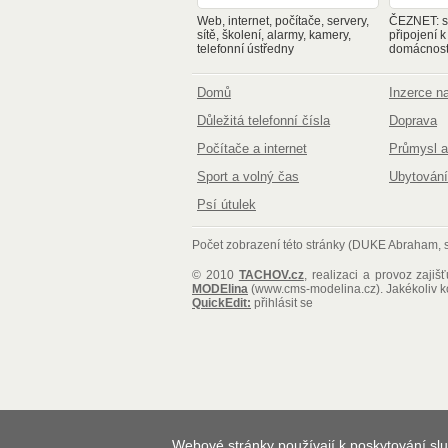
Web, internet, počítače, servery,
ČEZNET: sp
sítě, školení, alarmy, kamery,
připojení k
telefonní ústředny
domácnosti
Domů
Inzerce 
Důležitá telefonní čísla
Doprava
Počítače a internet
Průmysl a
Sport a volný čas
Ubytování
Psí útulek
Počet zobrazení této stránky (DUKE Abraham, s.
© 2010
TACHOV.cz
, realizaci a provoz zajiš
MODElina
(www.cms-modelina.cz)
. Jakékoliv 
QuickEdit:
přihlásit se
Webové stránky používají k poskytování slu