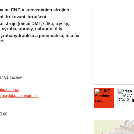
a na CNC a konvenčních strojích
í, frézování, broušení
é stroje (mísič DMT, sítka, trysky,
- výroba, opravy, náhradní díly
ýrobahydraulika a pneumatika, těsnící
is
47 01 Tachov
abraham.cz
ham@duke-abraham.cz
15.00