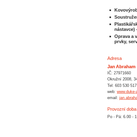
Kovovýrob
Soustružen
Plastikářsk
nástavce) 
Oprava a v
prvky, serv
Adresa
Jan Abraham
IČ: 27971660
Okružní 2008, 3
Tel: 603 530 517
web:
www.duke-
email:
jan.abra
Provozní doba
Po - Pá: 6.00 - 