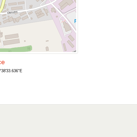
ce
°38'33.636"E