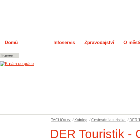
Domů
Katalog
Infoservis
Zpravodajství
O měst
Inzerce
TACHOV.cz
/
Katalog
/
Cestování a turistika
/
DER To
DER Touristik -