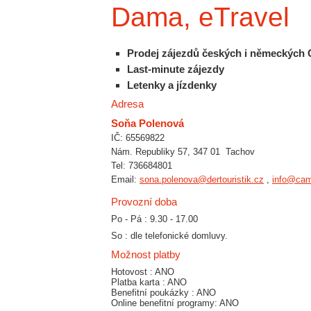
Dama, eTravel
Prodej zájezdů českých i německých 
Last-minute zájezdy
Letenky a jízdenky
Adresa
Soňa Polenová
IČ: 65569822
Nám. Republiky 57, 347 01 Tachov
Tel: 736684801
Email:
sona.polenova@dertouristik.cz
,
info@cam
Provozní doba
Po - Pá : 9.30 - 17.00
So : dle telefonické domluvy.
Možnost platby
Hotovost : ANO
Platba karta : ANO
Benefitní poukázky : ANO
Online benefitní programy: ANO