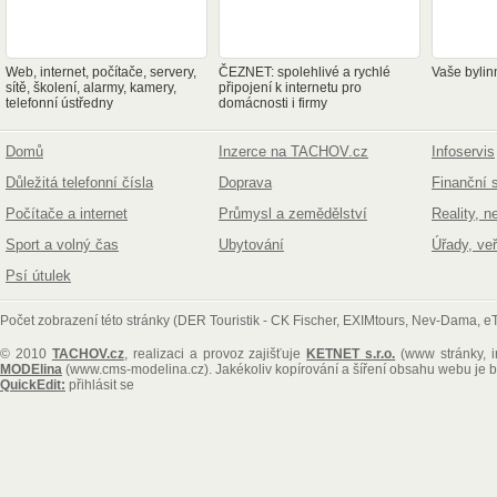
Web, internet, počítače, servery,
ČEZNET: spolehlivé a rychlé
Vaše bylin
sítě, školení, alarmy, kamery,
připojení k internetu pro
telefonní ústředny
domácnosti i firmy
Domů
Inzerce na TACHOV.cz
Infoservis
Důležitá telefonní čísla
Doprava
Finanční 
Počítače a internet
Průmysl a zemědělství
Reality, n
Sport a volný čas
Ubytování
Úřady, ve
Psí útulek
Počet zobrazení této stránky (DER Touristik - CK Fischer, EXIMtours, Nev-Dama, eT
© 2010
TACHOV.cz
, realizaci a provoz zajišťuje
KETNET s.r.o.
(www stránky, i
MODElina
(www.cms-modelina.cz)
. Jakékoliv kopírování a šíření obsahu webu je
QuickEdit:
přihlásit se