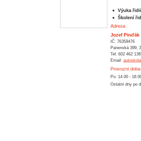
Výuka řidi
Školení ři
Adresa
Jozef Pinďák
IČ: 76359476
Panenská 399, 
Tel: 602 462 138
Email:
autoskol
Provozní doba
Po: 14.00 - 18.0
Ostatní dny po d