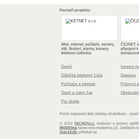
Partneři projektu:
Web, internet, počítače, servery,
ČEZNET: sp
sítě, školení, alarmy, kamery,
připojení k
telefonní ústředny
domácnosti
Domů
Inzerce 
Důležitá telefonní čísla
Doprava
Počítače a internet
Průmysl a
Sport a volný čas
Ubytování
Psí útulek
Počet zobrazení této stránky (Autoškola - Jozef
© 2010
TACHOV.cz
, realizaci a provoz zajiš
MODElina
(www.cms-modelina.cz)
. Jakékoliv 
QuickEdit:
přihlásit se