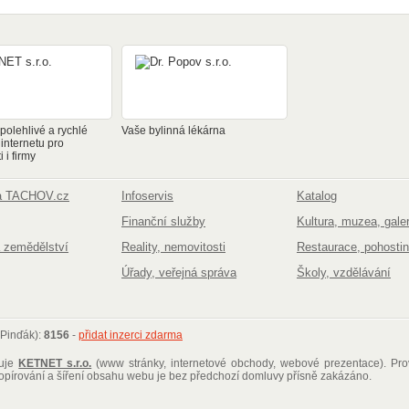
olehlivé a rychlé
Vaše bylinná lékárna
 internetu pro
 i firmy
na TACHOV.cz
Infoservis
Katalog
Finanční služby
Kultura, muzea, galer
 zemědělství
Reality, nemovitosti
Restaurace, pohostin
Úřady, veřejná správa
Školy, vzdělávání
 Pinďák):
8156
-
přidat inzerci zdarma
ťuje
KETNET s.r.o.
(www stránky, internetové obchody, webové prezentace)
. Pr
kopírování a šíření obsahu webu je bez předchozí domluvy přísně zakázáno.