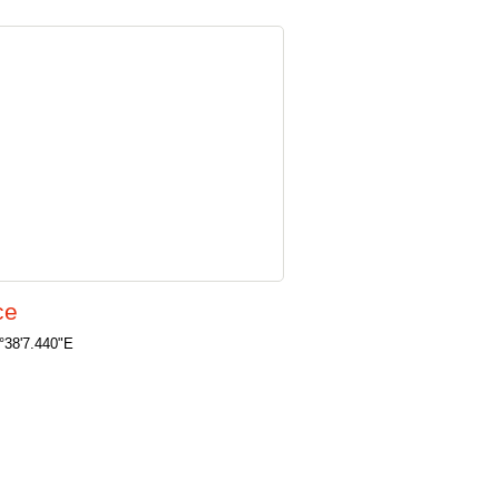
ce
°38'7.440"E