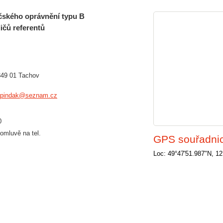
čského oprávnění typu B
dičů referentů
349 01 Tachov
apindak@seznam.cz
0
omluvě na tel.
GPS souřadni
Loc: 49°47'51.987"N, 12