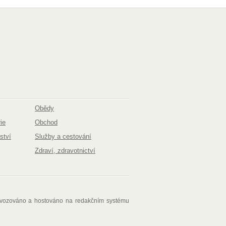
Obědy
ie
Obchod
ství
Služby a cestování
Zdraví, zdravotnictví
ovozováno a hostováno na redakčním systému