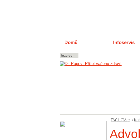
Domů
Katalog
Infoservis
Inzerce
TACHOV.cz
/
Kat
Advok