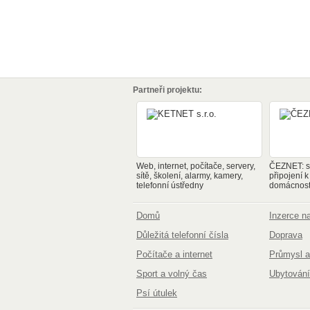
Partneři projektu:
Web, internet, počítače, servery,
ČEZNET: sp
sítě, školení, alarmy, kamery,
připojení k
telefonní ústředny
domácnosti
Domů
Inzerce 
Důležitá telefonní čísla
Doprava
Počítače a internet
Průmysl a
Sport a volný čas
Ubytování
Psí útulek