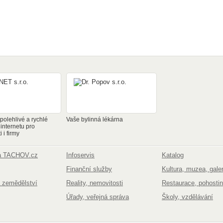
olehlivé a rychlé
Vaše bylinná lékárna
 internetu pro
 i firmy
na TACHOV.cz
Infoservis
Katalog
Finanční služby
Kultura, muzea, galer
 zemědělství
Reality, nemovitosti
Restaurace, pohostin
Úřady, veřejná správa
Školy, vzdělávání