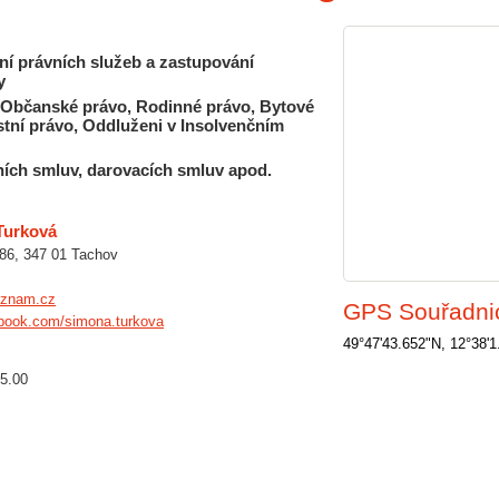
í právních služeb a zastupování
y
 Občanské právo, Rodinné právo, Bytové
stní právo, Oddluženi v Insolvenčním
ích smluv, darovacích smluv apod.
Turková
86, 347 01 Tachov
eznam.cz
GPS Souřadni
book.com/simona.turkova
49°47'43.652"N, 12°38'
15.00