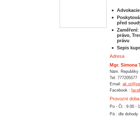
Advokacie
Poskytován
před soud
Zaměření:
právo, Tre
právu
Sepis kupn
Adresa
Mgr. Simona 
Nám. Republiky 
Tel: 777205577
Email:
ak.st@s
Facebook :
face
Provozní doba
Po - Čt : 9.00 - 
Pá : dle dohody