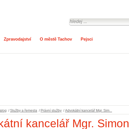
Zpravodajství
O městě Tachov
Pejsci
alog
/
Služby a řemesla
/
Právní služby
/
Advokátní kancelář Mgr. Sim...
átní kancelář Mgr. Simo